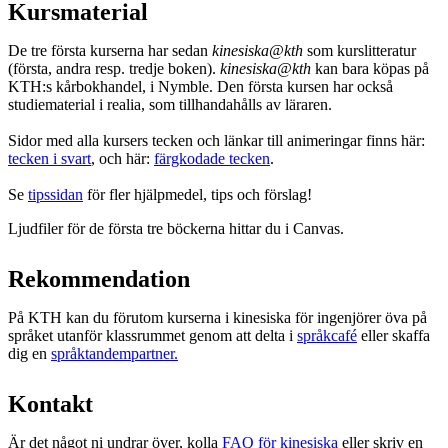
Kursmaterial
De tre första kurserna har sedan
kinesiska@kth
som kurslitteratur
(första, andra resp. tredje boken).
kinesiska@kth
kan bara köpas på
KTH:s kårbokhandel, i Nymble. Den första kursen har också
studiematerial i realia, som tillhandahålls av läraren.
Sidor med alla kursers tecken och länkar till animeringar finns här:
tecken i svart
, och här:
färgkodade tecken
.
Se
tipssidan
för fler hjälpmedel, tips och förslag!
Ljudfiler för de första tre böckerna hittar du i Canvas.
Rekommendation
På KTH kan du förutom kurserna i kinesiska för ingenjörer öva på
språket utanför klassrummet genom att delta i
språkcafé
eller skaffa
dig en
språktandempartner.
Kontakt
Är det något ni undrar över, kolla
FAQ för kinesiska
eller skriv en