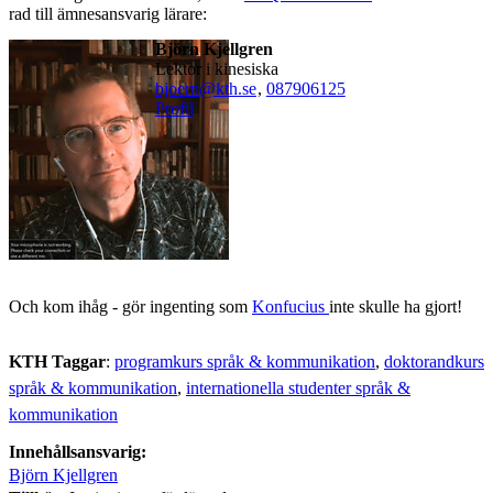
rad till ämnesansvarig lärare:
Björn Kjellgren
lektor i kinesiska
bjoern@kth.se
,
08790
6125
Profil
Och kom ihåg - gör ingenting som
Konfucius
inte skulle ha gjort!
KTH Taggar
:
programkurs språk & kommunikation
doktorandkurs
språk & kommunikation
internationella studenter språk &
kommunikation
Innehållsansvarig:
Björn Kjellgren