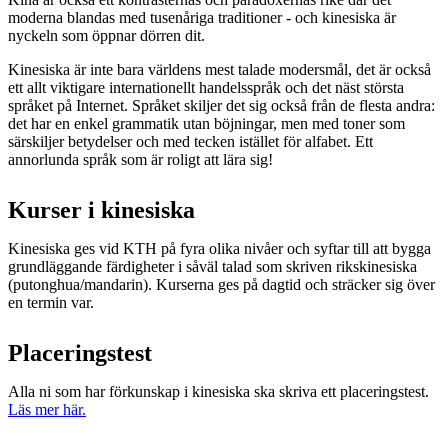
moderna blandas med tusenåriga traditioner - och kinesiska är
nyckeln som öppnar dörren dit.
Kinesiska är inte bara världens mest talade modersmål, det är också
ett allt viktigare internationellt handelsspråk och det näst största
språket på Internet. Språket skiljer det sig också från de flesta andra:
det har en enkel grammatik utan böjningar, men med toner som
särskiljer betydelser och med tecken istället för alfabet. Ett
annorlunda språk som är roligt att lära sig!
Kurser i kinesiska
Kinesiska ges vid KTH på fyra olika nivåer och syftar till att bygga
grundläggande färdigheter i såväl talad som skriven rikskinesiska
(putonghua/mandarin). Kurserna ges på dagtid och sträcker sig över
en termin var.
Placeringstest
Alla ni som har förkunskap i kinesiska ska skriva ett placeringstest.
Läs mer här.