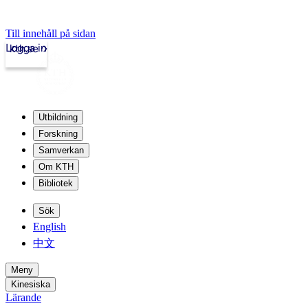
Till innehåll på sidan
Logga in
kth.se
Utbildning
Forskning
Samverkan
Om KTH
Bibliotek
Sök
English
中文
Meny
Kinesiska
Lärande