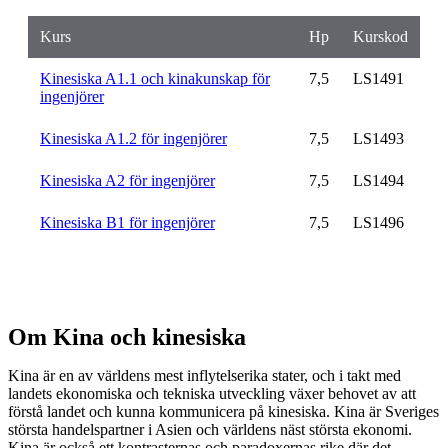
Kurs
Hp
Kurskod
Kinesiska A1.1 och kinakunskap för
7,5
LS1491
ingenjörer
Kinesiska A1.2 för ingenjörer
7,5
LS1493
Kinesiska A2 för ingenjörer
7,5
LS1494
Kinesiska B1 för ingenjörer
7,5
LS1496
Om Kina och kinesiska
Kina är en av världens mest inflytelserika stater, och i takt med
landets ekonomiska och tekniska utveckling växer behovet av att
förstå landet och kunna kommunicera på kinesiska. Kina är Sveriges
största handelspartner i Asien och världens näst största ekonomi.
Kina är också ett kontrasternas och paradoxernas rike där det