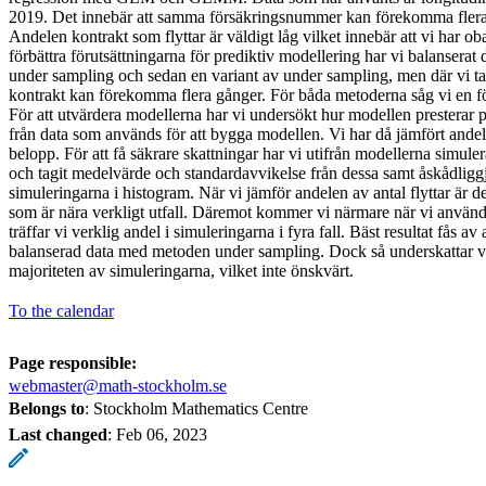
2019. Det innebär att samma försäkringsnummer kan förekomma flera 
Andelen kontrakt som flyttar är väldigt låg vilket innebär att vi har oba
förbättra förutsättningarna för prediktiv modellering har vi balansera
under sampling och sedan en variant av under sampling, men där vi tagit
kontrakt kan förekomma flera gånger. För båda metoderna såg vi en fö
För att utvärdera modellerna har vi undersökt hur modellen presterar p
från data som används för att bygga modellen. Vi har då jämfört andel f
belopp. För att få säkrare skattningar har vi utifrån modellerna simule
och tagit medelvärde och standardavvikelse från dessa samt åskådliggjo
simuleringarna i histogram. När vi jämför andelen av antal flyttar är 
som är nära verkligt utfall. Däremot kommer vi närmare när vi använde
träffar vi verklig andel i simuleringarna i fyra fall. Bäst resultat fås a
balanserad data med metoden under sampling. Dock så underskattar vi 
majoriteten av simuleringarna, vilket inte önskvärt.
To the calendar
Page responsible:
webmaster@math-stockholm.se
Belongs to
: Stockholm Mathematics Centre
Last changed
:
Feb 06, 2023