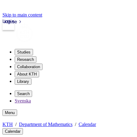
Skip to main content
Login
kth.se
Studies
Research
Collaboration
About KTH
Library
Search
Svenska
Menu
KTH
Department of Mathematics
Calendar
Calendar