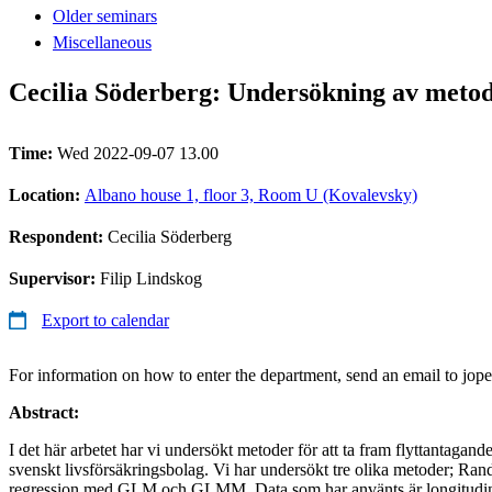
Older seminars
Miscellaneous
Cecilia Söderberg: Undersökning av metode
Time:
Wed 2022-09-07 13.00
Location:
Albano house 1, floor 3, Room U (Kovalevsky)
Respondent:
Cecilia Söderberg
Supervisor:
Filip Lindskog
Export to calendar
For information on how to enter the department, send an email to jop
Abstract:
I det här arbetet har vi undersökt metoder för att ta fram flyttantagande
svenskt livsförsäkringsbolag. Vi har undersökt tre olika metoder; Ran
regression med GLM och GLMM. Data som har använts är longitudine