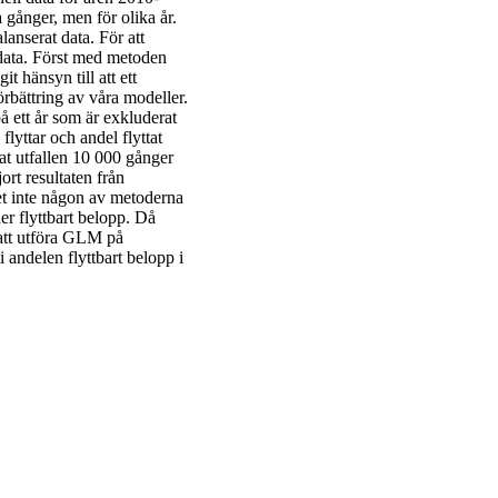
gånger, men för olika år.
lanserat data. För att
t data. Först med metoden
 hänsyn till att ett
rbättring av våra modeller.
å ett år som är exkluderat
lyttar och andel flyttat
rat utfallen 10 000 gånger
rt resultaten från
det inte någon av metoderna
r flyttbart belopp. Då
v att utföra GLM på
andelen flyttbart belopp i