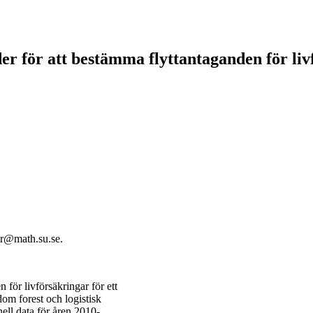
r för att bestämma flyttantaganden för liv
er@math.su.se.
n för livförsäkringar för ett
dom forest och logistisk
ll data för åren 2010-