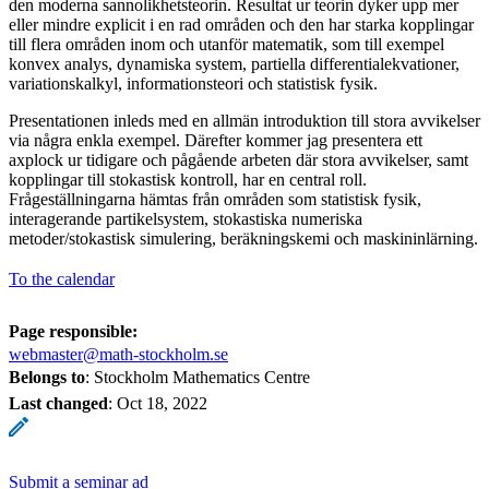
den moderna sannolikhetsteorin. Resultat ur teorin dyker upp mer
eller mindre explicit i en rad områden och den har starka kopplingar
till flera områden inom och utanför matematik, som till exempel
konvex analys, dynamiska system, partiella differentialekvationer,
variationskalkyl, informationsteori och statistisk fysik.
Presentationen inleds med en allmän introduktion till stora avvikelser
via några enkla exempel. Därefter kommer jag presentera ett
axplock ur tidigare och pågående arbeten där stora avvikelser, samt
kopplingar till stokastisk kontroll, har en central roll.
Frågeställningarna hämtas från områden som statistisk fysik,
interagerande partikelsystem, stokastiska numeriska
metoder/stokastisk simulering, beräkningskemi och maskininlärning.
To the calendar
Page responsible:
webmaster@math-stockholm.se
Belongs to
: Stockholm Mathematics Centre
Last changed
:
Oct 18, 2022
Submit a seminar ad