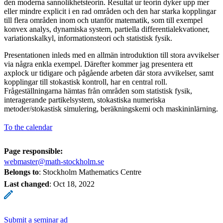
den moderna sannolikhetsteorin. Resultat ur teorin dyker upp mer
eller mindre explicit i en rad områden och den har starka kopplingar
till flera områden inom och utanför matematik, som till exempel
konvex analys, dynamiska system, partiella differentialekvationer,
variationskalkyl, informationsteori och statistisk fysik.
Presentationen inleds med en allmän introduktion till stora avvikelser
via några enkla exempel. Därefter kommer jag presentera ett
axplock ur tidigare och pågående arbeten där stora avvikelser, samt
kopplingar till stokastisk kontroll, har en central roll.
Frågeställningarna hämtas från områden som statistisk fysik,
interagerande partikelsystem, stokastiska numeriska
metoder/stokastisk simulering, beräkningskemi och maskininlärning.
To the calendar
Page responsible:
webmaster@math-stockholm.se
Belongs to
: Stockholm Mathematics Centre
Last changed
:
Oct 18, 2022
Submit a seminar ad