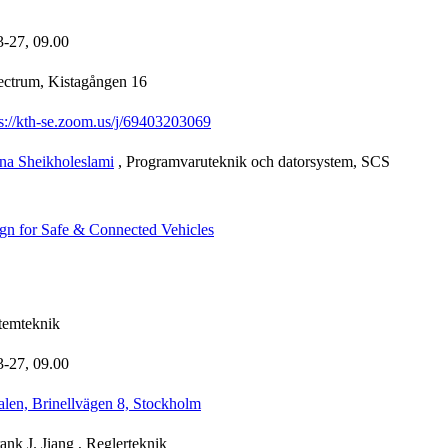
3-27,
09.00
ectrum, Kistagången 16
ps://kth-se.zoom.us/j/69403203069
na Sheikholeslami
, Programvaruteknik och datorsystem, SCS
gn for Safe & Connected Vehicles
stemteknik
3-27,
09.00
alen, Brinellvägen 8, Stockholm
ank J. Jiang
, Reglerteknik