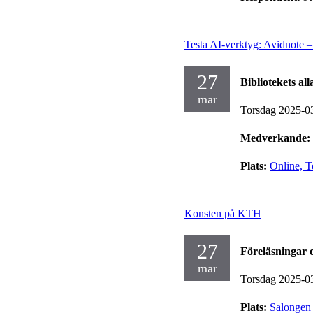
Testa AI-verktyg: Avidnote –
27
Bibliotekets al
mar
Torsdag 2025-0
Medverkande:
Plats:
Online, 
Konsten på KTH
27
Föreläsningar 
mar
Torsdag 2025-0
Plats:
Salongen