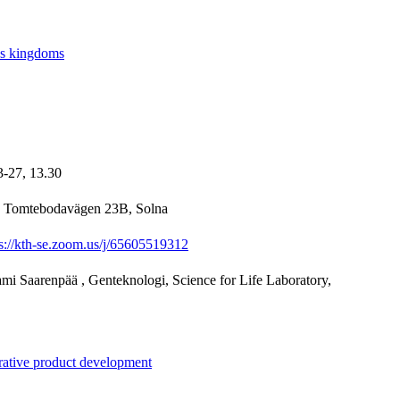
ss kingdoms
3-27,
13.30
, Tomtebodavägen 23B, Solna
ps://kth-se.zoom.us/j/65605519312
mi Saarenpää
, Genteknologi, Science for Life Laboratory,
rative product development