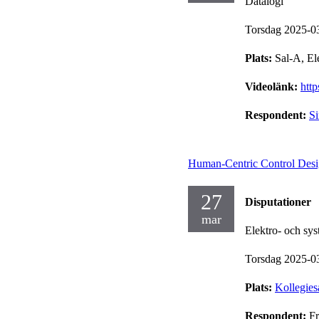
Datalogi
Torsdag 2025-0
Plats:
Sal-A, El
Videolänk:
htt
Respondent:
Si
Human-Centric Control Desi
27
Disputationer
mar
Elektro- och sy
Torsdag 2025-0
Plats:
Kollegies
Respondent:
Fr