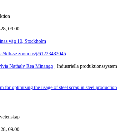
uktion
-28,
09.00
inas väg 10, Stockholm
ps://kth-se.zoom.us/j/61223482045
ylvia Nathaly Rea Minango
, Industriella produktionssystem
 for optimizing the usage of steel scrap in steel production
lvetenskap
-28,
09.00