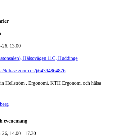
arier
a
3-26,
13.00
bssonsalen), Hälsovägen 11C, Huddinge
ps://kth-se.zoom.us/j/64394864876
in Hellström
, Ergonomi, KTH Ergonomi och hälsa
berg
ch evenemang
3-26,
14.00
- 17.30