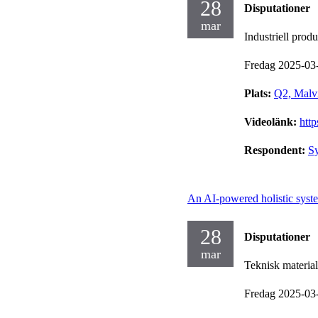
28
Disputationer
mar
Industriell prod
Fredag 2025-03
Plats:
Q2, Malv
Videolänk:
htt
Respondent:
S
An AI-powered holistic system
28
Disputationer
mar
Teknisk materia
Fredag 2025-03