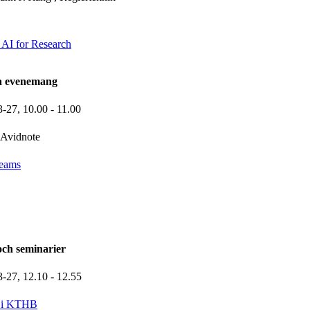
 AI for Research
la evenemang
3-27,
10.00
- 11.00
Avidnote
Teams
och seminarier
3-27,
12.10
- 12.55
 i KTHB