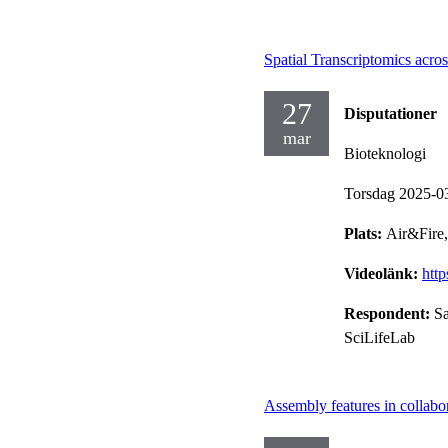
Spatial Transcriptomics acro
27
Disputationer
mar
Bioteknologi
Torsdag 2025-0
Plats:
Air&Fire
Videolänk:
htt
Respondent:
Sa
SciLifeLab
Assembly features in collabo