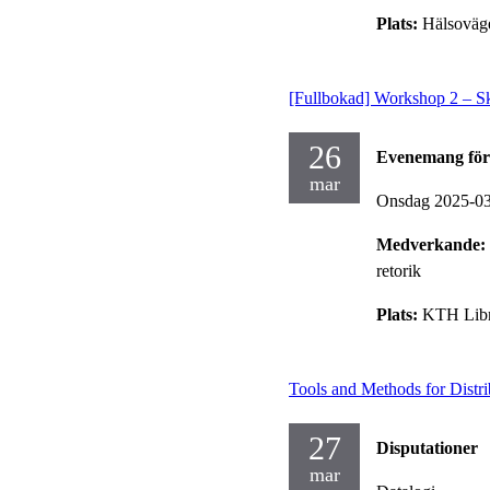
Plats:
Hälsoväg
[Fullbokad] Workshop 2 – Skr
26
Evenemang för
mar
Onsdag 2025-0
Medverkande:
retorik
Plats:
KTH Libra
Tools and Methods for Distr
27
Disputationer
mar