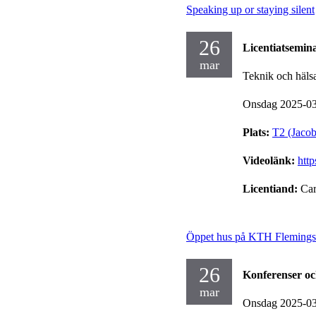
Speaking up or staying silent
26
Licentiatsemin
mar
Teknik och häls
Onsdag 2025-0
Plats:
T2 (Jaco
Videolänk:
htt
Licentiand:
Car
Öppet hus på KTH Flemings
26
Konferenser o
mar
Onsdag 2025-0