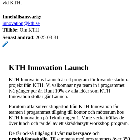
vid KTH.
Innehållsansvarig:
innovation@kth.se
Tillhör
: Om KTH
Senast ändrad
:
2025-03-31
KTH Innovation Launch
KTH Innovations Launch är ett program för lovande startup-
projekt från KTH. Vi välkomnar nya team in i programmet
två gånger per år. Runt 10% av alla idéer som KTH
Innovation stöttar går Launch.
Förutom affärsutvecklingsstöd från KTH Innovation får
teamen i programmet tillgång till kontor och mötesrum hos
KTH Innovation på Teknikringen 1. Varje vecka träffas de
över lunch och tar del av ett skräddarsytt workshop-program.
De får också tillgång till vårt
makerspace
och
produktionsstudio
. Tillsammans med programmets över 350