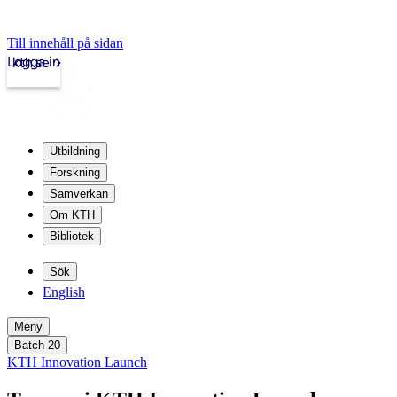
Till innehåll på sidan
Logga in
kth.se
Utbildning
Forskning
Samverkan
Om KTH
Bibliotek
Sök
English
Meny
Batch 20
KTH Innovation Launch