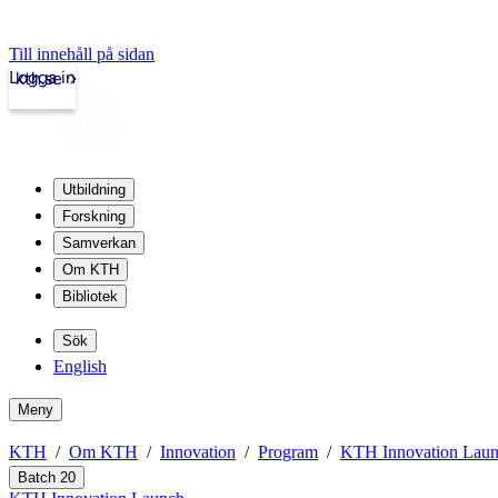
Till innehåll på sidan
Logga in
kth.se
Utbildning
Forskning
Samverkan
Om KTH
Bibliotek
Sök
English
Meny
KTH
Om KTH
Innovation
Program
KTH Innovation Lau
Batch 20