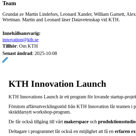
Team
Grundat av Martin Lindefors, Leonard Xander, William Garnett, Ale
Wretman. Martin and Leonard läser Datavetenskap vid KTH.
Innehållsansvarig:
innovation@kth.se
Tillhör
: Om KTH
Senast ändrad
:
2025-10-08
KTH Innovation Launch
KTH Innovations Launch är ett program för lovande startup-proje
Förutom affärsutvecklingsstöd från KTH Innovation får teamen i pr
skräddarsytt workshop-program.
De får också tillgång till vårt
makerspace
och
produktionsstudio
Deltagare i programmet får också en möjlighet att få en
erfaren e