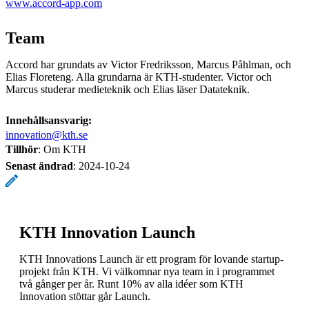
www.accord-app.com
Team
Accord har grundats av Victor Fredriksson, Marcus Påhlman, och
Elias Floreteng. Alla grundarna är KTH-studenter. Victor och
Marcus studerar medieteknik och Elias läser Datateknik.
Innehållsansvarig:
innovation@kth.se
Tillhör
: Om KTH
Senast ändrad
:
2024-10-24
KTH Innovation Launch
KTH Innovations Launch är ett program för lovande startup-
projekt från KTH. Vi välkomnar nya team in i programmet
två gånger per år. Runt 10% av alla idéer som KTH
Innovation stöttar går Launch.