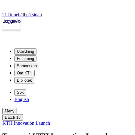
Till innehåll på sidan
Logga in
kth.se
Utbildning
Forskning
Samverkan
Om KTH
Bibliotek
Sök
English
Meny
Batch 18
KTH Innovation Launch