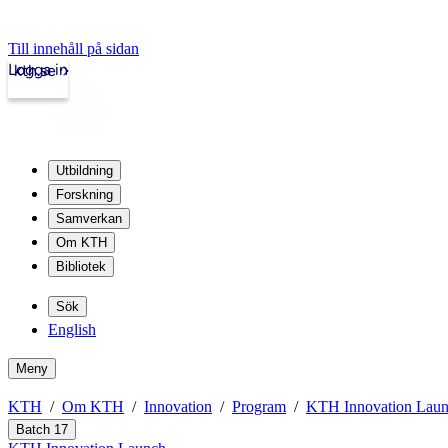
Till innehåll på sidan
Logga in
kth.se
Utbildning
Forskning
Samverkan
Om KTH
Bibliotek
Sök
English
Meny
KTH
Om KTH
Innovation
Program
KTH Innovation Lau
Batch 17