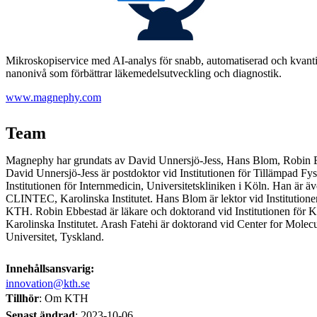
Mikroskopiservice med AI-analys för snabb, automatiserad och kvanti
nanonivå som förbättrar läkemedelsutveckling och diagnostik.
www.magnephy.com
Team
Magnephy har grundats av David Unnersjö-Jess, Hans Blom, Robin E
David Unnersjö-Jess är postdoktor vid Institutionen för Tillämpad F
Institutionen för Internmedicin, Universitetskliniken i Köln. Han är äv
CLINTEC, Karolinska Institutet. Hans Blom är lektor vid Institutione
KTH. Robin Ebbestad är läkare och doktorand vid Institutionen för 
Karolinska Institutet. Arash Fatehi är doktorand vid Center for Mole
Universitet, Tyskland.
Innehållsansvarig:
innovation@kth.se
Tillhör
: Om KTH
Senast ändrad
:
2023-10-06