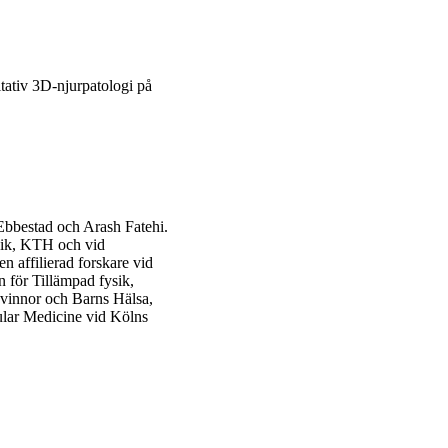
tativ 3D-njurpatologi på
bbestad och Arash Fatehi.
ysik, KTH och vid
en affilierad forskare vid
n för Tillämpad fysik,
Kvinnor och Barns Hälsa,
cular Medicine vid Kölns