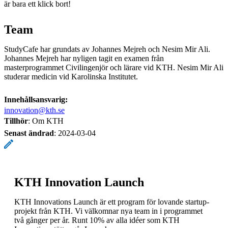
är bara ett klick bort!
Team
StudyCafe har grundats av Johannes Mejreh och Nesim Mir Ali.
Johannes Mejreh har nyligen tagit en examen från
masterprogrammet Civilingenjör och lärare vid KTH. Nesim Mir Ali
studerar medicin vid Karolinska Institutet.
Innehållsansvarig:
innovation@kth.se
Tillhör
: Om KTH
Senast ändrad
:
2024-03-04
KTH Innovation Launch
KTH Innovations Launch är ett program för lovande startup-
projekt från KTH. Vi välkomnar nya team in i programmet
två gånger per år. Runt 10% av alla idéer som KTH