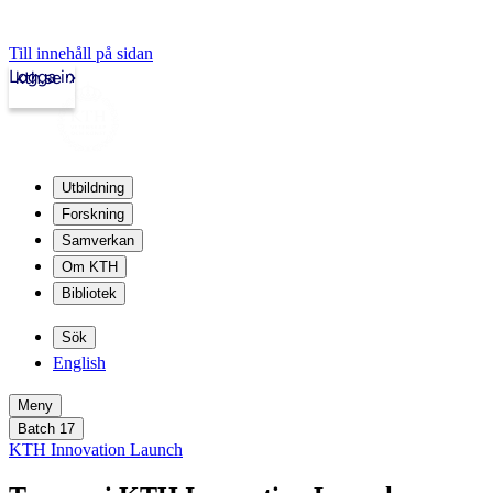
Till innehåll på sidan
Logga in
kth.se
Utbildning
Forskning
Samverkan
Om KTH
Bibliotek
Sök
English
Meny
Batch 17
KTH Innovation Launch