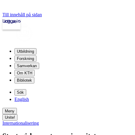
Till innehåll på sidan
Logga in
kth.se
Utbildning
Forskning
Samverkan
Om KTH
Bibliotek
Sök
English
Meny
Unite!
Internationalisering