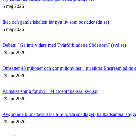
6 maj 2026
Ikea och gamla ishallen får nytt liv som bostäder (dn.se)
6 maj 2026
Debatt: ”Gå inte vidare med Tvärförbindelse Södertörn” (svd.se)
29 apr 2026
Omsätter 43 miljoner och gör miljonvinst – nu siktar Enstream på de s
29 apr 2026
Klimatsatsning för dyr – Microsoft pausar (svd.se)
29 apr 2026
Avgörande klimatbeslut tas före första spadtaget (hallbartsamhallsbyg
20 apr 2026