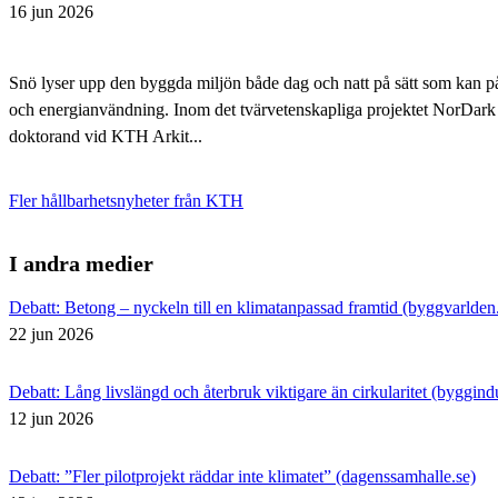
16 jun 2026
Snö lyser upp den byggda miljön både dag och natt på sätt som kan p
och energianvändning. ​Inom det tvärvetenskapliga projektet NorDark
doktorand vid KTH Arkit...
Fler hållbarhetsnyheter från KTH
I andra medier
Debatt: Betong – nyckeln till en klimatanpassad framtid (byggvarlden
22 jun 2026
Debatt: Lång livslängd och återbruk viktigare än cirkularitet (byggindu
12 jun 2026
Debatt: ”Fler pilotprojekt räddar inte klimatet” (dagenssamhalle.se)