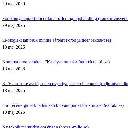
29 maj 2026
Forskningsrapport om cirkulär offentlig upphandling (konkurrensverke
29 maj 2026
Ekologiskt lantbruk mindre sårbart i oroliga tider (extrakt.se)
13 maj 2026
Kommunerna tar täten: ”Katalysatorer för framtiden” (di.se)
13 maj 2026
KTH-forskare avslöjar den osynliga plasten i hemmet (miljo-utvecklin
13 maj 2026
Oro på energimarknaden kan bli vändpunkt för klimatet (extrakt.se)
13 maj 2026
Ny teknik tar striden om ångan (energi-miljo.se)