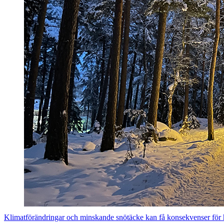
Klimatförändringar och minskande snötäcke kan få konsekvenser för