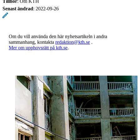
Tillhör
: Om KTH
Senast ändrad
:
2022-09-26
Om du vill använda den här nyhetsartikeln i andra
sammanhang, kontakta
redaktion@kth.se
.
​​​​​​​Mer om upphovsrätt på kth.se
​​​​​​​​​​​​​​.