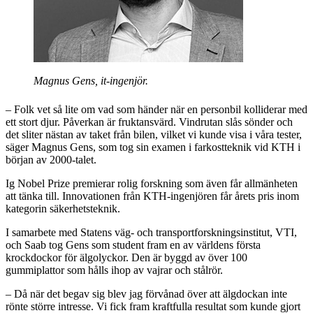
Magnus Gens, it-ingenjör.
– Folk vet så lite om vad som händer när en personbil kolliderar med
ett stort djur. Påverkan är fruktansvärd. Vindrutan slås sönder och
det sliter nästan av taket från bilen, vilket vi kunde visa i våra tester,
säger Magnus Gens, som tog sin examen i farkostteknik vid KTH i
början av 2000-talet.
Ig Nobel Prize premierar rolig forskning som även får allmänheten
att tänka till. Innovationen från KTH-ingenjören får årets pris inom
kategorin säkerhetsteknik.
I samarbete med Statens väg- och transportforskningsinstitut, VTI,
och Saab tog Gens som student fram en av världens första
krockdockor för älgolyckor. Den är byggd av över 100
gummiplattor som hålls ihop av vajrar och stålrör.
– Då när det begav sig blev jag förvånad över att älgdockan inte
rönte större intresse. Vi fick fram kraftfulla resultat som kunde gjort