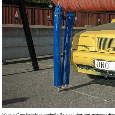
Magnus Gens byggde en testdocka för älgolyckor som examensarbete p