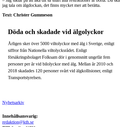
– Jag siktar på att åka dit så snart alla restriktioner är borta. Då ska
jag tala om älgdockan, det finns mycket mer att berätta.
Text: Christer Gummeson
Döda och skadade vid älgolyckor
Årligen sker över 5000 viltolyckor med älg i Sverige, enligt
siffror från Nationella viltolycksrådet. Enligt
försäkringsbolaget Folksam dör i genomsnitt ungefär fem
personer per år vid bilolyckor med älg. Mellan år 2010 och
2018 skadades 120 personer svårt vid älgkollisioner, enligt
Transportstyrelsen.
Nyhetsarkiv
Innehållsansvarig:
redaktion@kth.se