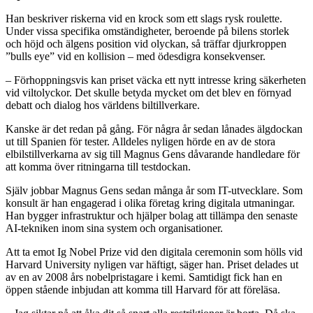
Han beskriver riskerna vid en krock som ett slags rysk roulette.
Under vissa specifika omständigheter, beroende på bilens storlek
och höjd och älgens position vid olyckan, så träffar djurkroppen
”bulls eye” vid en kollision – med ödesdigra konsekvenser.
– Förhoppningsvis kan priset väcka ett nytt intresse kring säkerheten
vid viltolyckor. Det skulle betyda mycket om det blev en förnyad
debatt och dialog hos världens biltillverkare.
Kanske är det redan på gång. För några år sedan lånades älgdockan
ut till Spanien för tester. Alldeles nyligen hörde en av de stora
elbilstillverkarna av sig till Magnus Gens dåvarande handledare för
att komma över ritningarna till testdockan.
Själv jobbar Magnus Gens sedan många år som IT-utvecklare. Som
konsult är han engagerad i olika företag kring digitala utmaningar.
Han bygger infrastruktur och hjälper bolag att tillämpa den senaste
AI-tekniken inom sina system och organisationer.
Att ta emot Ig Nobel Prize vid den digitala ceremonin som hölls vid
Harvard University nyligen var häftigt, säger han. Priset delades ut
av en av 2008 års nobelpristagare i kemi. Samtidigt fick han en
öppen stående inbjudan att komma till Harvard för att föreläsa.