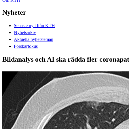
Om KTH
Nyheter
Senaste nytt från KTH
Nyhetsarkiv
Aktuella nyhetsteman
Forskarfokus
Bildanalys och AI ska rädda fler coronapat