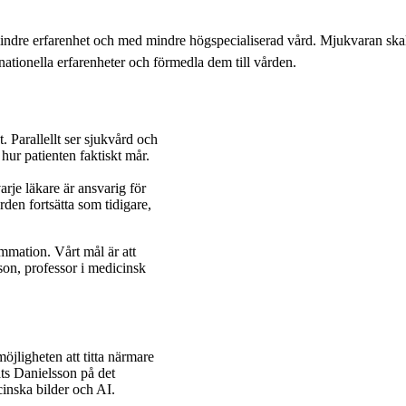
mindre erfarenhet och med mindre högspecialiserad vård. Mjukvaran skal
nationella erfarenheter och förmedla dem till vården.
 Parallellt ser sjukvård och
hur patienten faktiskt mår.
varje läkare är ansvarig för
rden fortsätta som tidigare,
ammation. Vårt mål är att
sson, professor i medicinsk
jligheten att titta närmare
ts Danielsson på det
inska bilder och AI.