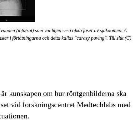
naden (infiltrat) som vanligen ses i olika faser av sjukdomen. A
ster i förtätningarna och detta kallas "carazy paving". Till slut (C)
t är kunskapen om hur röntgenbilderna ska
uset vid forskningscentret Medtechlabs med
ituationen.