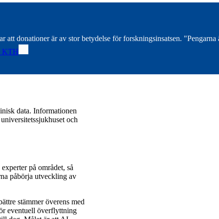
att donationer är av stor betydelse för forskningsinsatsen. "Pengarna är
d KTH
inisk data. Informationen
universitetssjukhuset och
 experter på området, så
rna påbörja utveckling av
 bättre stämmer överens med
för eventuell överflyttning