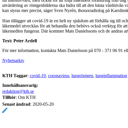
till intensivvård, men också för att följa måendets förändring från dag t
utvärdering av röntgenbilderna ska bidra till att den bästa vårdnivån v
kan styras mer precist, säger Sven Nyrén, thoraxradiolog på Karolinsk
Han tillägger att covid-19 är en helt ny sjukdom att förhålla sig till och
läkemedel utvecklas för att behandla den behövs också verktyg för at
läkemedlen fungerar. Där kommer Mats Danielssons och de andras arbet
Text: Peter Ardell
För mer information, kontakta Mats Danielsson på 070 - 371 06 91 el
Nyhetsarkiv
KTH Taggar
:
covid-19
coronavirus
lungröntgen
lunginflammation
Innehållsansvarig:
redaktion@kth.se
Tillhör
: Om KTH
Senast ändrad
:
2020-05-20