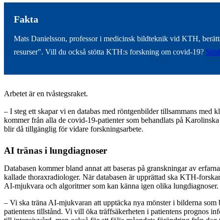
Fakta
Mats Danielsson, professor i medicinsk bildteknik vid KTH, berättar 
resurser". Vill du också stötta KTH:s forskning om covid-19?
Stö
Arbetet är en tvåstegsraket.
– I steg ett skapar vi en databas med röntgenbilder tillsammans med kl
kommer från alla de covid-19-patienter som behandlats på Karolinska 
blir då tillgänglig för vidare forskningsarbete.
AI tränas i lungdiagnoser
Databasen kommer bland annat att baseras på granskningar av erfarna
kallade thoraxradiologer. När databasen är upprättad ska KTH-forska
AI-mjukvara och algoritmer som kan känna igen olika lungdiagnoser.
– Vi ska träna AI-mjukvaran att upptäcka nya mönster i bilderna som
patientens tillstånd. Vi vill öka träffsäkerheten i patientens prognos in