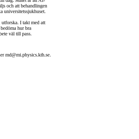
ill dag. Målet är att AI-
äljs och att behandlingen
a universitetssjukhuset.
 utforska. I takt med att
t bedöma hur bra
e väl till pass.
ler md@mi.physics.kth.se.