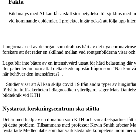
Fakta
Bildanalys med AI kan få särskilt stor betydelse för sjukhus med 
vid kommande epidemier. I projektet ingår också att följa upp inter
Lungorna är ett av de organ som drabbas hårt av det nya coronaviruset.
forskare att det råder en skillnad mellan vad röntgenbilderna visar och 
Läget blir inte bättre av en intensivvård utsatt för hård belastning där 
fler patienter än normalt. I detta skede uppstår frågor som "När kan vå
när behöver den intensifieras?".
– Studier visar att AI kan skilja covid-19 från andra typer av lunginfl
förbättra träffsäkerheten i diagnostiken ytterligare, säger Mats Daniel
bildteknik vid KTH.
Nystartat forskningscentrum ska stötta
Det är med hjälp av en donation som KTH och samarbetspartner fått mö
på detta problem. Tillsammans med professor Kevin Smith arbetar Ma
nystartade Medtechlabs som har världsledande kompetens inom medic