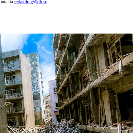
kontakta
redaktion@kth.se
.