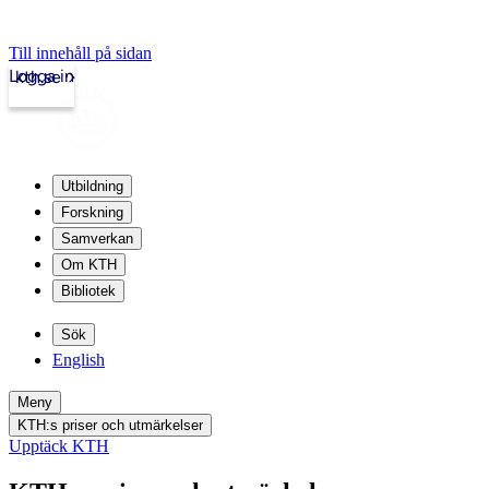
Till innehåll på sidan
Logga in
kth.se
Utbildning
Forskning
Samverkan
Om KTH
Bibliotek
Sök
English
Meny
KTH:s priser och utmärkelser
Upptäck KTH