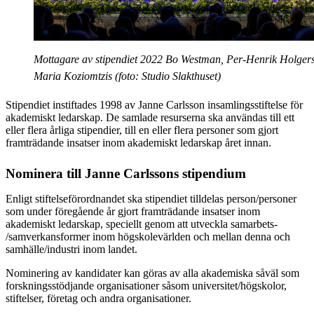
Mottagare av stipendiet 2022 Bo Westman, Per-Henrik Holger
Maria Koziomtzis (foto: Studio Slakthuset)
Stipendiet instiftades 1998 av Janne Carlsson insamlingsstiftelse för
akademiskt ledarskap. De samlade resurserna ska användas till ett
eller flera årliga stipendier, till en eller flera personer som gjort
framträdande insatser inom akademiskt ledarskap året innan.
Nominera till Janne Carlssons stipendium
Enligt stiftelseförordnandet ska stipendiet tilldelas person/personer
som under föregående år gjort framträdande insatser inom
akademiskt ledarskap, speciellt genom att utveckla samarbets-
/samverkansformer inom högskolevärlden och mellan denna och
samhälle/industri inom landet.
Nominering av kandidater kan göras av alla akademiska såväl som
forskningsstödjande organisationer såsom universitet/högskolor,
stiftelser, företag och andra organisationer.