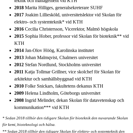
teknik och management vid KTH
2018
Marita Hilliges, generalsekreterare SUHF
2017
Joakim Lilliesköld, universitetslektor vid Skolan för
elektro- och systemteknik* vid KTH
2016
Cecilia Christersson, Vicerektor, Malmö högskola
2015
Sophia Hober, professor vid Skolan för bioteknik** vid
KTH
2014
Jan-Olov Höög, Karolinska institutet
2013
Johan Malmqvist, Chalmers universitet
2012
Stefan Nordlund, Stockholms universitet
2011
Katja Tollmar Grillner, vice skolchef för Skolan för
arkitektur och samhällsbyggnad vid KTH
2010
Folke Snickars, fakultetens dekanus KTH
2009
Helena Lindholm, Göteborgs universitet
2008
Ingrid Melinder, dekan Skolan för datavetenskap och
kommunikation*** vid KTH
* Sedan 2018 tillhör den tidigare Skolan för bioteknik den nuvarande Skolan
för kemi, bioteknologi och hälsa.
** Sedan 2018 tillhör den tidigare Skolan för elektro- och systemteknik den