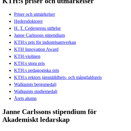
KTH:s priser och utmärkelser
Priser och utmärkelser
Hedersdoktorer
H. T. Cedergrens stiftelse
Janne Carlssons stipendium
KTH:s pris för industrisamverkan
KTH Innovation Award
KTH-violinen
KTH:s stora pris
KTH:s pedagogiska pris
KTH:s rektors jämställdhets- och mångfaldspris
Wallquists bergsmedalj
Wallquists studiemedalj
Årets alumn
Janne Carlssons stipendium för
Akademiskt ledarskap