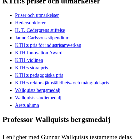
KTH:s priser och utmärkelser
Priser och utmärkelser
Hedersdoktorer
H. T. Cedergrens stiftelse
Janne Carlssons stipendium
KTH:s pris för industrisamverkan
KTH Innovation Award
KTH-violinen
KTH:s stora pris
KTH:s pedagogiska pris
KTH:s rektors jämställdhets- och mångfaldspris
Wallquists bergsmedalj
Wallquists studiemedalj
Årets alumn
Professor Wallquists bergsmedalj
I enlighet med Gunnar Wallquists testamente delas