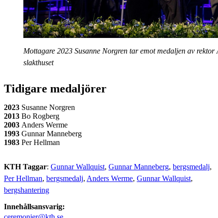
Mottagare 2023 Susanne Norgren tar emot medaljen av rektor 
slakthuset
Tidigare medaljörer
2023
Susanne Norgren
2013
Bo Rogberg
2003
Anders Werme
1993
Gunnar Manneberg
1983
Per Hellman
KTH Taggar
:
Gunnar Wallquist
Gunnar Manneberg
bergsmedalj
Per Hellman
bergsmedalj
Anders Werme
Gunnar Wallquist
bergshantering
Innehållsansvarig:
ceremonier@kth.se