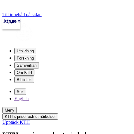
Till innehåll på sidan
Logga in
kth.se
Utbildning
Forskning
Samverkan
Om KTH
Bibliotek
Sök
English
Meny
KTH:s priser och utmärkelser
Upptäck KTH