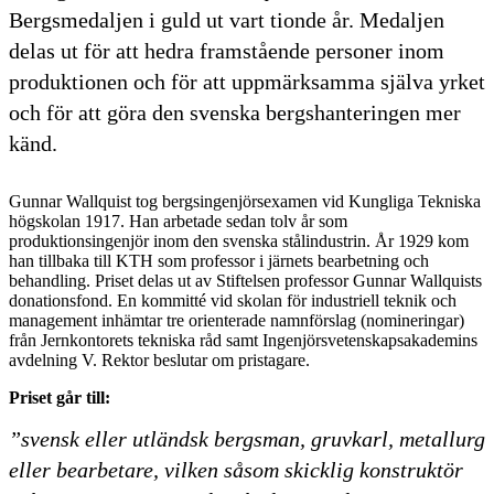
Bergsmedaljen i guld ut vart tionde år. Medaljen
delas ut för att hedra framstående personer inom
produktionen och för att uppmärksamma själva yrket
och för att göra den svenska bergshanteringen mer
känd.
Gunnar Wallquist tog bergsingenjörsexamen vid Kungliga Tekniska
högskolan 1917. Han arbetade sedan tolv år som
produktionsingenjör inom den svenska stålindustrin. År 1929 kom
han tillbaka till KTH som professor i järnets bearbetning och
behandling. Priset delas ut av Stiftelsen professor Gunnar Wallquists
donationsfond. En kommitté vid skolan för industriell teknik och
management inhämtar tre orienterade namnförslag (nomineringar)
från Jernkontorets tekniska råd samt Ingenjörsvetenskapsakademins
avdelning V. Rektor beslutar om pristagare.
Priset går till:
”svensk eller utländsk bergsman, gruvkarl, metallurg
eller bearbetare, vilken såsom skicklig konstruktör