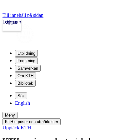
Till innehåll på sidan
Logga in
kth.se
Utbildning
Forskning
Samverkan
Om KTH
Bibliotek
Sök
English
Meny
KTH:s priser och utmärkelser
Upptäck KTH