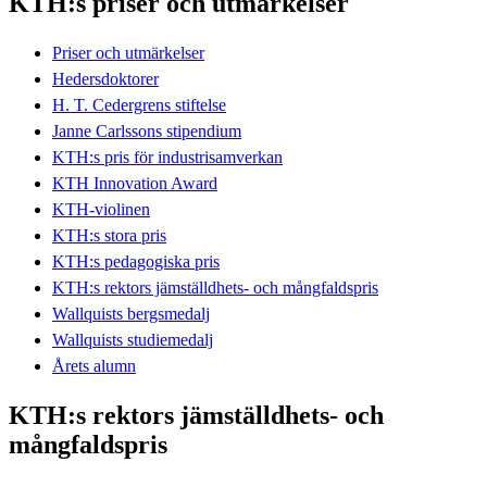
KTH:s priser och utmärkelser
Priser och utmärkelser
Hedersdoktorer
H. T. Cedergrens stiftelse
Janne Carlssons stipendium
KTH:s pris för industrisamverkan
KTH Innovation Award
KTH-violinen
KTH:s stora pris
KTH:s pedagogiska pris
KTH:s rektors jämställdhets- och mångfaldspris
Wallquists bergsmedalj
Wallquists studiemedalj
Årets alumn
KTH:s rektors jämställdhets- och
mångfaldspris