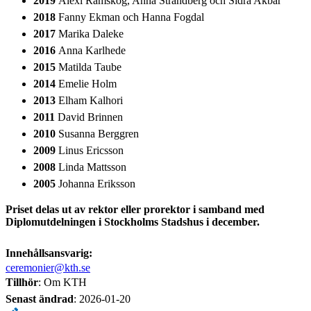
2019
Alexi Ramskog, Anna Strandberg och Sidra Akbar
2018
Fanny Ekman och Hanna Fogdal
2017
Marika Daleke
2016
Anna Karlhede
2015
Matilda Taube
2014
Emelie Holm
2013
Elham Kalhori
2011
David Brinnen
2010
Susanna Berggren
2009
Linus Ericsson
2008
Linda Mattsson
2005
Johanna Eriksson
Priset delas ut av rektor eller prorektor i samband med
Diplomutdelningen i Stockholms Stadshus i december.
Innehållsansvarig:
ceremonier@kth.se
Tillhör
: Om KTH
Senast ändrad
:
2026-01-20