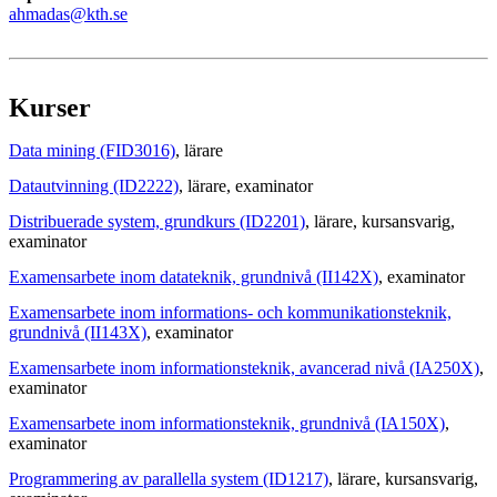
ahmadas@kth.se
Kurser
Data mining (FID3016)
, lärare
Datautvinning (ID2222)
, lärare
, examinator
Distribuerade system, grundkurs (ID2201)
, lärare
, kursansvarig
,
examinator
Examensarbete inom datateknik, grundnivå (II142X)
, examinator
Examensarbete inom informations- och kommunikationsteknik,
grundnivå (II143X)
, examinator
Examensarbete inom informationsteknik, avancerad nivå (IA250X)
,
examinator
Examensarbete inom informationsteknik, grundnivå (IA150X)
,
examinator
Programmering av parallella system (ID1217)
, lärare
, kursansvarig
,