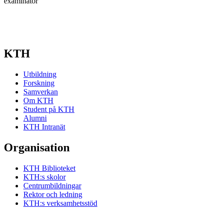
examinator
KTH
Utbildning
Forskning
Samverkan
Om KTH
Student på KTH
Alumni
KTH Intranät
Organisation
KTH Biblioteket
KTH:s skolor
Centrumbildningar
Rektor och ledning
KTH:s verksamhetsstöd