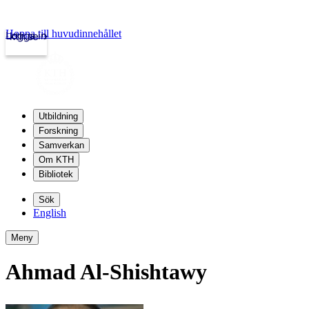
Hoppa till huvudinnehållet
Logga in
kth.se
Utbildning
Forskning
Samverkan
Om KTH
Bibliotek
Sök
English
Meny
Ahmad Al-Shishtawy