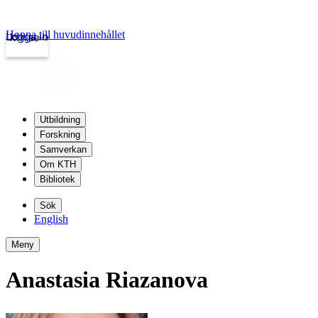
Hoppa till huvudinnehållet
Logga in
kth.se
Utbildning
Forskning
Samverkan
Om KTH
Bibliotek
Sök
English
Meny
Anastasia Riazanova