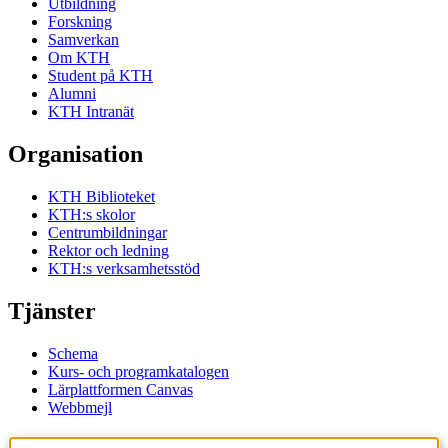
Utbildning
Forskning
Samverkan
Om KTH
Student på KTH
Alumni
KTH Intranät
Organisation
KTH Biblioteket
KTH:s skolor
Centrumbildningar
Rektor och ledning
KTH:s verksamhetsstöd
Tjänster
Schema
Kurs- och programkatalogen
Lärplattformen Canvas
Webbmejl