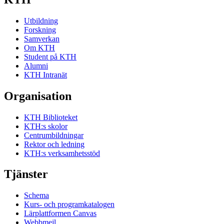
Utbildning
Forskning
Samverkan
Om KTH
Student på KTH
Alumni
KTH Intranät
Organisation
KTH Biblioteket
KTH:s skolor
Centrumbildningar
Rektor och ledning
KTH:s verksamhetsstöd
Tjänster
Schema
Kurs- och programkatalogen
Lärplattformen Canvas
Webbmejl