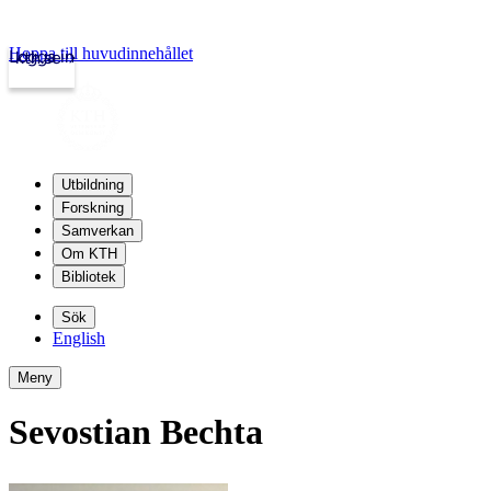
Hoppa till huvudinnehållet
Logga in
kth.se
Utbildning
Forskning
Samverkan
Om KTH
Bibliotek
Sök
English
Meny
Sevostian Bechta