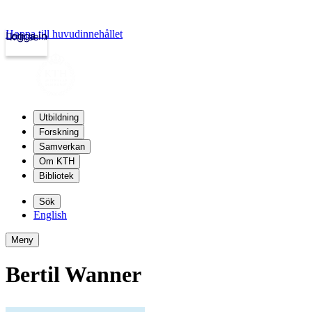
Hoppa till huvudinnehållet
Logga in
kth.se
Utbildning
Forskning
Samverkan
Om KTH
Bibliotek
Sök
English
Meny
Bertil Wanner