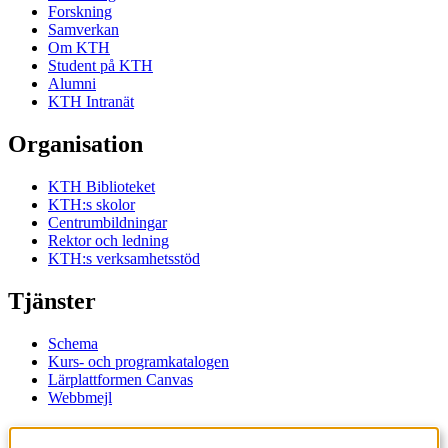
Forskning
Samverkan
Om KTH
Student på KTH
Alumni
KTH Intranät
Organisation
KTH Biblioteket
KTH:s skolor
Centrumbildningar
Rektor och ledning
KTH:s verksamhetsstöd
Tjänster
Schema
Kurs- och programkatalogen
Lärplattformen Canvas
Webbmejl
Kontakt