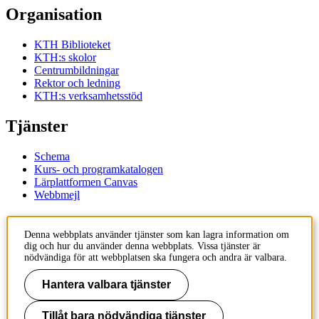
Organisation
KTH Biblioteket
KTH:s skolor
Centrumbildningar
Rektor och ledning
KTH:s verksamhetsstöd
Tjänster
Schema
Kurs- och programkatalogen
Lärplattformen Canvas
Webbmejl
Kontakt
Denna webbplats använder tjänster som kan lagra information om
dig och hur du använder denna webbplats. Vissa tjänster är
KTH
nödvändiga för att webbplatsen ska fungera och andra är valbara.
100 44 Stockholm
+46 8 790 60 00
Hantera valbara tjänster
Kontakta KTH
Tillåt bara nödvändiga tjänster
Jobba på KTH