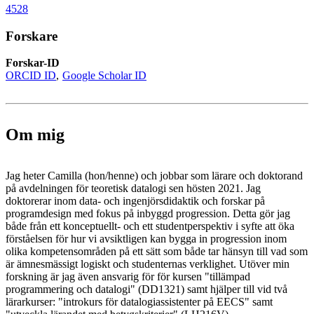
4528
Forskare
Forskar-ID
ORCID ID
Google Scholar ID
Om mig
Jag heter Camilla (hon/henne) och jobbar som lärare och doktorand
på avdelningen för teoretisk datalogi sen hösten 2021. Jag
doktorerar inom data- och ingenjörsdidaktik och forskar på
programdesign med fokus på inbyggd progression. Detta gör jag
både från ett konceptuellt- och ett studentperspektiv i syfte att öka
förståelsen för hur vi avsiktligen kan bygga in progression inom
olika kompetensområden på ett sätt som både tar hänsyn till vad som
är ämnesmässigt logiskt och studenternas verklighet. Utöver min
forskning är jag även ansvarig för för kursen "tillämpad
programmering och datalogi" (DD1321) samt hjälper till vid två
lärarkurser: "introkurs för datalogiassistenter på EECS" samt