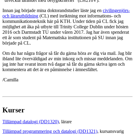
"utveckla lärandet med betygskriterier" (LH216V).
Innan jag började mina doktorandstudier läste jag en
civilingenjörs-
och lärarutbildning
(CL) med inriktning mot informations- och
kommunikationsteknik här på KTH. Under tiden på CL fick jag
möjlighet att åka på utbyte till Trinity College Dublin under hösten
2016 och Darmstadt TU under våren 2017. Jag har även spenderat
ett år som student på Matematiska institutionen på SU innan jag
började på CL.
Om du har några frågor så får du gärna höra av dig via mail. Jag blir
ibland lite överväldigad av min inkorg och missar meddelanden. Om
jag inte har svarat inom två dagar så får du gärna skriva igen och
kommentera att det är en påminnelse i ämnesfältet.
/Camilla
Kurser
Tillämpad datalogi (DD1320)
, lärare
Tillämpad programmering och datalogi (DD1321)
, kursansvarig