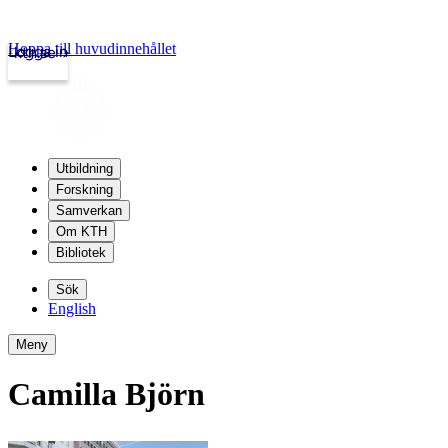
Hoppa till huvudinnehållet
Logga in
kth.se
Utbildning
Forskning
Samverkan
Om KTH
Bibliotek
Sök
English
Meny
Camilla Björn