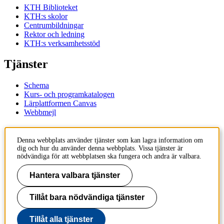
KTH Biblioteket
KTH:s skolor
Centrumbildningar
Rektor och ledning
KTH:s verksamhetsstöd
Tjänster
Schema
Kurs- och programkatalogen
Lärplattformen Canvas
Webbmejl
Kontakt
Denna webbplats använder tjänster som kan lagra information om
dig och hur du använder denna webbplats. Vissa tjänster är
KTH
nödvändiga för att webbplatsen ska fungera och andra är valbara.
100 44 Stockholm
+46 8 790 60 00
Hantera valbara tjänster
Kontakta KTH
Tillåt bara nödvändiga tjänster
Jobba på KTH
Press och media
Faktura och betalning KTH
Tillåt alla tjänster