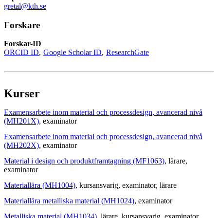
gretal@kth.se
Forskare
Forskar-ID
ORCID ID
Google Scholar ID
ResearchGate
Kurser
Examensarbete inom material och processdesign, avancerad nivå
(MH201X)
, examinator
Examensarbete inom material och processdesign, avancerad nivå
(MH202X)
, examinator
Material i design och produktframtagning (MF1063)
, lärare
,
examinator
Materiallära (MH1004)
, kursansvarig
, examinator
, lärare
Materiallära metalliska material (MH1024)
, examinator
Metalliska material (MH1034)
, lärare
, kursansvarig
, examinator