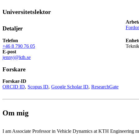
Universitetslektor
Arbet
Fordon
Detaljer
Telefon
Enhet
+46 8 790 76 05
Teknik
E-post
jennyj@kth.se
Forskare
Forskar-ID
ORCID ID
Scopus ID
Google Scholar ID
ResearchGate
Om mig
I am Associate Professor in Vehicle Dynamics at KTH Engineering m