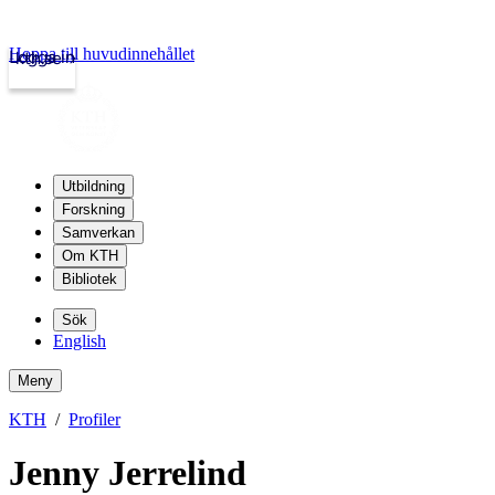
Hoppa till huvudinnehållet
Logga in
kth.se
Utbildning
Forskning
Samverkan
Om KTH
Bibliotek
Sök
English
Meny
KTH
Profiler
Jenny Jerrelind