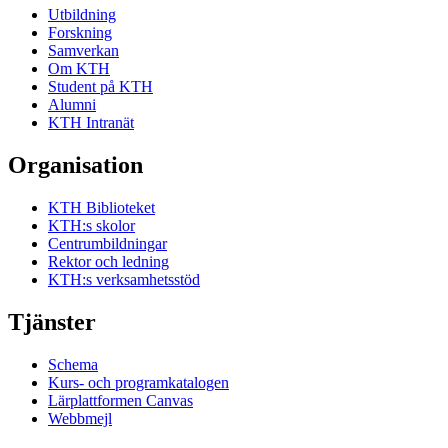
Utbildning
Forskning
Samverkan
Om KTH
Student på KTH
Alumni
KTH Intranät
Organisation
KTH Biblioteket
KTH:s skolor
Centrumbildningar
Rektor och ledning
KTH:s verksamhetsstöd
Tjänster
Schema
Kurs- och programkatalogen
Lärplattformen Canvas
Webbmejl