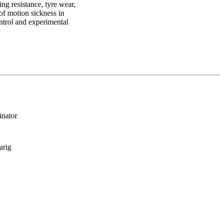
ng resistance, tyre wear,
of motion sickness in
ntrol and experimental
inator
arig