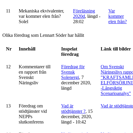
11
Mekaniska ekvivalenter,
Föreläsning
Var
var kommer elen från?
2020d
, längd -
kommer
Solel
28:02
elen från?
Olika föredrag som Lennart Söder har hållit
Nr
Innehåll
Inspelat
Länk till bilder
föredrag
12
Kommentarer till
Föredrag för
Om Svenskt
en rapport från
Svensk
Näringslivs rappo
Svenskt
Solenergi
, 7
”KRAFTSAML
Näringsliv
december 2020,
ELFÖRSÖRJN
längd
-Långsiktig
Scenarioanalys”
13
Föredrag om
Vad är
Vad är stödtjänste
stödtjänster vid
stödtjänster ?
, 15
NEPPs
december, 2020,
slutkonferens
längd - 10:42