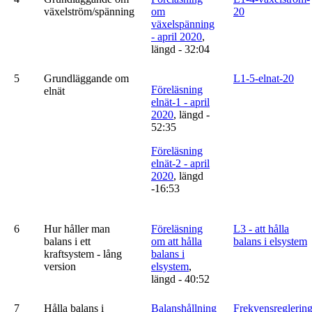
växelström/spänning
om
20
växelspänning
- april 2020
,
längd - 32:04
5
Grundläggande om
L1-5-elnat-20
Föreläsning
elnät
elnät-1 - april
2020
, längd -
52:35
Föreläsning
elnät-2 - april
2020
, längd
-16:53
6
Hur håller man
Föreläsning
L3 - att hålla
balans i ett
om att hålla
balans i elsystem
kraftsystem - lång
balans i
version
elsystem
,
längd - 40:52
7
Hålla balans i
Balanshållning
Frekvensreglerin