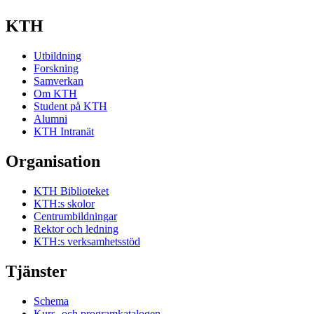
KTH
Utbildning
Forskning
Samverkan
Om KTH
Student på KTH
Alumni
KTH Intranät
Organisation
KTH Biblioteket
KTH:s skolor
Centrumbildningar
Rektor och ledning
KTH:s verksamhetsstöd
Tjänster
Schema
Kurs- och programkatalogen