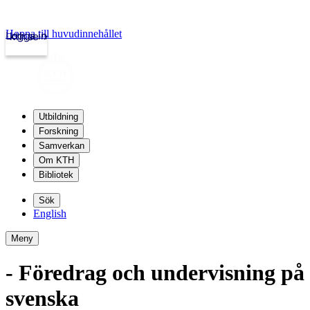
Hoppa till huvudinnehållet
Logga in
kth.se
Utbildning
Forskning
Samverkan
Om KTH
Bibliotek
Sök
English
Meny
- Föredrag och undervisning på
svenska