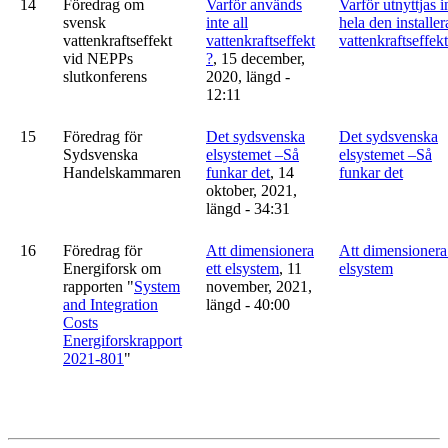
14
Föredrag om
Varför används
Varför utnyttjas i
svensk
inte all
hela den installe
vattenkraftseffekt
vattenkraftseffekt
vattenkraftseffek
vid NEPPs
?
, 15 december,
slutkonferens
2020, längd -
12:11
15
Föredrag för
Det sydsvenska
Det sydsvenska
Sydsvenska
elsystemet –Så
elsystemet –Så
Handelskammaren
funkar det
, 14
funkar det
oktober, 2021,
längd - 34:31
16
Föredrag för
Att dimensionera
Att dimensionera 
Energiforsk om
ett elsystem
, 11
elsystem
rapporten "
System
november, 2021,
and Integration
längd - 40:00
Costs
Energiforskrapport
2021-801
"