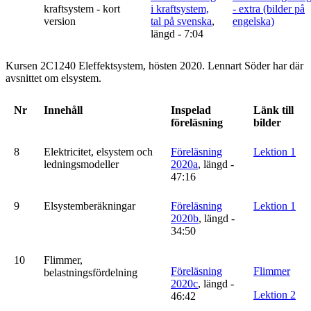
kraftsystem - kort
i kraftsystem,
- extra (bilder på
version
tal på svenska
,
engelska)
längd - 7:04
Kursen 2C1240 Eleffektsystem, hösten 2020. Lennart Söder har där
avsnittet om elsystem.
Nr
Innehåll
Inspelad
Länk till
föreläsning
bilder
8
Elektricitet, elsystem och
Föreläsning
Lektion 1
ledningsmodeller
2020a
, längd -
47:16
9
Elsystemberäkningar
Föreläsning
Lektion 1
2020b
, längd -
34:50
10
Flimmer,
Föreläsning
Flimmer
belastningsfördelning
2020c
, längd -
Lektion 2
46:42