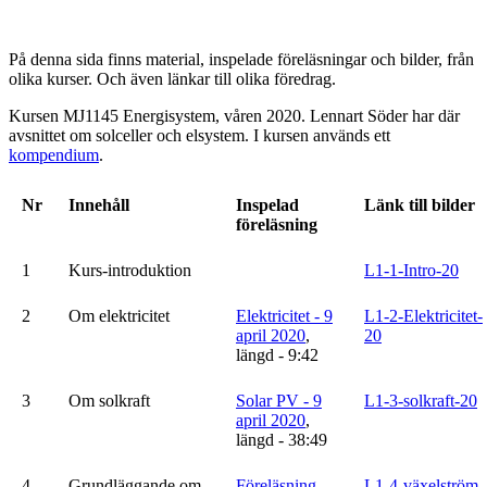
På denna sida finns material, inspelade föreläsningar och bilder, från
olika kurser. Och även länkar till olika föredrag.
Kursen MJ1145 Energisystem, våren 2020. Lennart Söder har där
avsnittet om solceller och elsystem. I kursen används ett
kompendium
.
Nr
Innehåll
Inspelad
Länk till bilder
föreläsning
1
Kurs-introduktion
L1-1-Intro-20
2
Om elektricitet
Elektricitet - 9
L1-2-Elektricitet-
april 2020
,
20
längd - 9:42
3
Om solkraft
Solar PV - 9
L1-3-solkraft-20
april 2020
,
längd - 38:49
4
Grundläggande om
Föreläsning
L1-4-växelström-