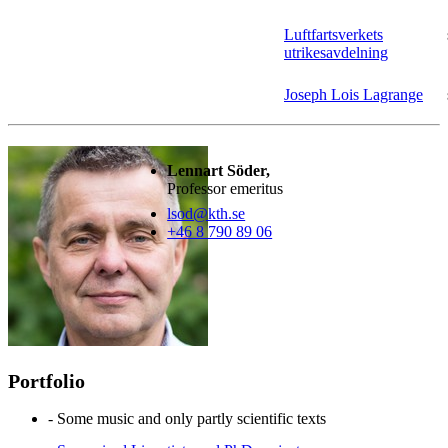
Luftfartsverkets
utrikesavdelning
Joseph Lois Lagrange
Lennart Söder,
Professor emeritus
lsod@kth.se
+46 8 790 89 06
Portfolio
- Some music and only partly scientific texts