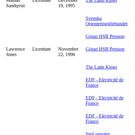
Mattias
Licentiate
December
The Latin Kings
Sandqvist
19, 1995
Svenska
Orienteringsförbundet
Göran HSB Persson
Lawrence
Licentiate
November
Göran HSB Persson
Jones
22, 1996
The Latin Kings
EDF - Electricité de
France
EDF - Electricité de
France
EDF - Electricité de
France
Små signaler