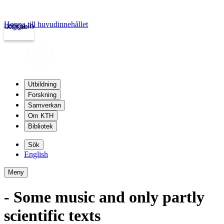
Hoppa till huvudinnehållet
Logga in
kth.se
Utbildning
Forskning
Samverkan
Om KTH
Bibliotek
Sök
English
Meny
- Some music and only partly
scientific texts