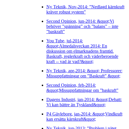
Ny Teknik, Nov-2014: ”Nedlagd kärnkraft
kräver robust system”
Second Opinion, jun-2014: &quot;Vi
behöver ”spänning” och ”balans” – inte
”baskraft”
You Tube, jul-2014:
&quot;Almedalsveckan 2014: En
diskussion om elmarknadens framtid.
Baskraft, reglerkraft och väderberoende
kraft -- vad är vad?&quot;
Ny Teknik, apr-2014: &quot; Professorer:
Missuppfattningar om ”Baskraft” &quot;
Second Opinion, feb-2014:
&quot;Missuppfattningar om ”baskraft”
Dagens Industri, jan-2014: &quot;Debatt:
Vi kan bättre än Tyskland&quot;
P4 Gävleborg, jan-2014: &quot;Vindkraft
kan ersätta kärnkraft&quot;
Ny Teknik, jun-2013: ”Problem i nätet