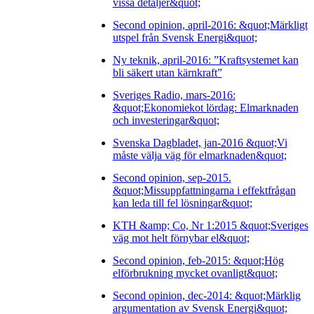
vissa detaljer&quot;
Second opinion, april-2016: &quot;Märkligt
utspel från Svensk Energi&quot;
Ny teknik, april-2016: ”Kraftsystemet kan
bli säkert utan kärnkraft”
Sveriges Radio, mars-2016:
&quot;Ekonomiekot lördag: Elmarknaden
och investeringar&quot;
Svenska Dagbladet, jan-2016 &quot;Vi
måste välja väg för elmarknaden&quot;
Second opinion, sep-2015.
&quot;Missuppfattningarna i effektfrågan
kan leda till fel lösningar&quot;
KTH &amp; Co, Nr 1:2015 &quot;Sveriges
väg mot helt förnybar el&quot;
Second opinion, feb-2015: &quot;Hög
elförbrukning mycket ovanligt&quot;
Second opinion, dec-2014: &quot;Märklig
argumentation av Svensk Energi&quot;