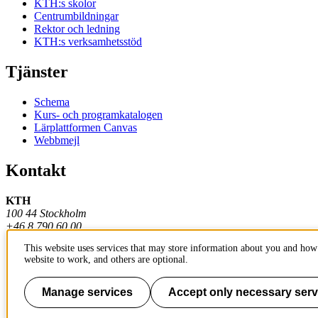
KTH:s skolor
Centrumbildningar
Rektor och ledning
KTH:s verksamhetsstöd
Tjänster
Schema
Kurs- och programkatalogen
Lärplattformen Canvas
Webbmejl
Kontakt
KTH
100 44 Stockholm
+46 8 790 60 00
This website uses services that may store information about you and how 
Kontakta KTH
website to work, and others are optional.
Jobba på KTH
Press och media
Faktura och betalning KTH
Manage services
Accept only necessary serv
Om KTH:s webbplatser
Tillgänglighetsredogörelse