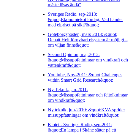
måste lösas ändå”
Sveriges Radio, sep-2013:
&quot;Ekonomiekot lördag: Vad händer
med elpriset på sikt?&quot;
Göteborgsposten, mars-2013: &quot;
Debatt Helt förnybart elsystem är möjligt –
om viljan finns&quot;
Second Opinion, maj-2012:
&quot;Missuppfattningar om vindkraft och
vattenkraft&quot;
You tube, Nov-2011: &quot;Challenges
within Smart Grid Research&quot;
Ny Teknik, jan-2011:
&quot;Missuppfattningar och feltolkningar
om vindkraft&quot;
Ny teknik, jun-2010: &quot;KVA sprider
missuppfattningar om vindkraft&quot;
Klotet - Sveriges Radio, sep-2011:
&quot;En lampa i Skåne sätter på ett