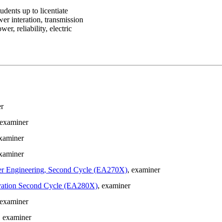
dents up to licentiate
r interation, transmission
r, reliability, electric
er
 examiner
examiner
examiner
Power Engineering, Second Cycle (EA270X)
, examiner
novation Second Cycle (EA280X)
, examiner
 examiner
, examiner