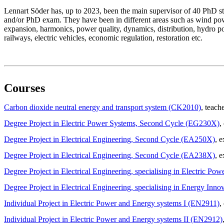
Lennart Söder has, up to 2023, been the main supervisor of 40 PhD stu
and/or PhD exam. They have been in different areas such as wind powe
expansion, harmonics, power quality, dynamics, distribution, hydro powe
railways, electric vehicles, economic regulation, restoration etc.
Courses
Carbon dioxide neutral energy and transport system (CK2010)
, teach
Degree Project in Electric Power Systems, Second Cycle (EG230X)
,
Degree Project in Electrical Engineering, Second Cycle (EA250X)
, 
Degree Project in Electrical Engineering, Second Cycle (EA238X)
, 
Degree Project in Electrical Engineering, specialising in Electric 
Degree Project in Electrical Engineering, specialising in Energy In
Individual Project in Electric Power and Energy systems I (EN2911)
,
Individual Project in Electric Power and Energy systems II (EN2912)