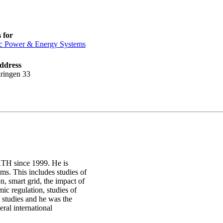
 for
ic Power & Energy Systems
ddress
ringen 33
 KTH since 1999. He is
ms. This includes studies of
on, smart grid, the impact of
ic regulation, studies of
l studies and he was the
eral international