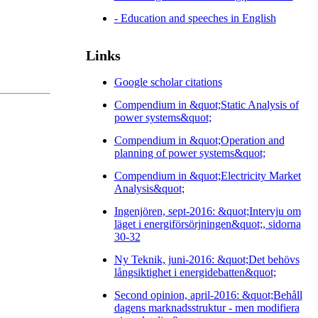
- Education and speeches in English
Links
Google scholar citations
Compendium in &quot;Static Analysis of
power systems&quot;
Compendium in &quot;Operation and
planning of power systems&quot;
Compendium in &quot;Electricity Market
Analysis&quot;
Ingenjören, sept-2016: &quot;Intervju om
läget i energiförsörjningen&quot;, sidorna
30-32
Ny Teknik, juni-2016: &quot;Det behövs
långsiktighet i energidebatten&quot;
Second opinion, april-2016: &quot;Behåll
dagens marknadsstruktur - men modifiera