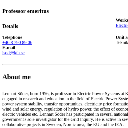
Professor emeritus
Works
Electr
Details
Telephone
Unit a
+46 8 790 89 06
Teknik
E-mail
lsod@kth.se
About me
Lennart Söder, born 1956, is professor in Electric Power Systems at
engaged in research and education in the field of Electric Power Syste
power system stability, transfer opportunities, electricity price formati
wind and solar energy, regulation of hydro power, the effect of econom
electric vehicles etc. Lennart Söder has participated in several nationa
government's sole investigator for the Grid Inquiry. He is active in sev
collaborative projects in Sweden, Nordic area, the EU and the IEA.