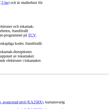
,5 hp)
och är studirektor för
lektroner och tokamak-
rbeten, framförallt
ent-programmet på
TCV
.
nskapliga koder, framförallt:
tokamak-disruptioner.
 uppstart av tokamaker.
ande elektroner i tokamaker.
on, avancerad nivå (EA258X)
, kursansvarig