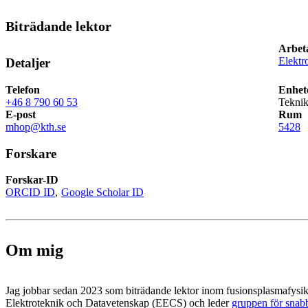
Biträdande lektor
Arbet
Elektr
Detaljer
Telefon
Enhet
+46 8 790 60 53
Teknik
E-post
Rum
mhop@kth.se
5428
Forskare
Forskar-ID
ORCID ID
Google Scholar ID
Om mig
Jag jobbar sedan 2023 som biträdande lektor inom fusionsplasmafysik
Elektroteknik och Datavetenskap (EECS) och leder
gruppen för snabb