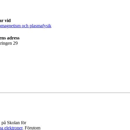
ar vid
omagnetism och plasmafysik
ens adress
ringen 29
 på Skolan för
a elektroner
. Förutom