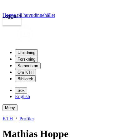
Hoppa till huvudinnehållet
Logga in
kth.se
Utbildning
Forskning
Samverkan
Om KTH
Bibliotek
Sök
English
Meny
KTH
Profiler
Mathias Hoppe