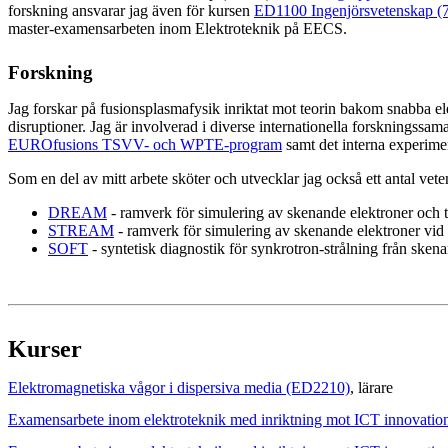
forskning ansvarar jag även för kursen
ED1100 Ingenjörsvetenskap (7
master-examensarbeten inom Elektroteknik på EECS.
Forskning
Jag forskar på fusionsplasmafysik inriktat mot teorin bakom snabba e
disruptioner. Jag är involverad i diverse internationella forskningssama
EUROfusions TSVV- och WPTE-program
samt det interna experim
Som en del av mitt arbete sköter och utvecklar jag också ett antal vete
DREAM
- ramverk för simulering av skenande elektroner och 
STREAM
- ramverk för simulering av skenande elektroner vid
SOFT
- syntetisk diagnostik för synkrotron-strålning från sken
Kurser
Elektromagnetiska vågor i dispersiva media (ED2210)
, lärare
Examensarbete inom elektroteknik med inriktning mot ICT innovati