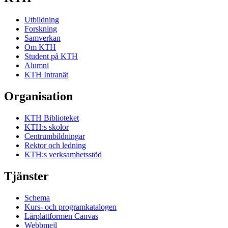
Utbildning
Forskning
Samverkan
Om KTH
Student på KTH
Alumni
KTH Intranät
Organisation
KTH Biblioteket
KTH:s skolor
Centrumbildningar
Rektor och ledning
KTH:s verksamhetsstöd
Tjänster
Schema
Kurs- och programkatalogen
Lärplattformen Canvas
Webbmejl