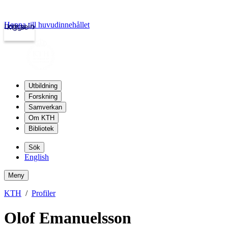
Hoppa till huvudinnehållet
Logga in
kth.se
Utbildning
Forskning
Samverkan
Om KTH
Bibliotek
Sök
English
Meny
KTH
Profiler
Olof Emanuelsson