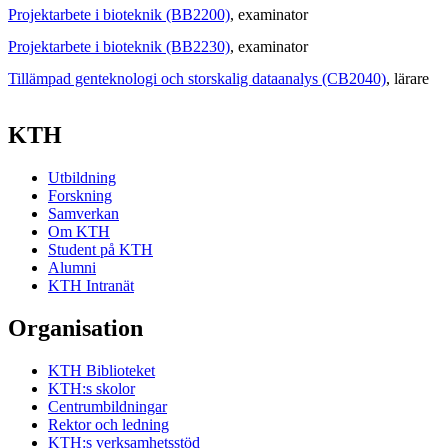
Projektarbete i bioteknik (BB2200)
, examinator
Projektarbete i bioteknik (BB2230)
, examinator
Tillämpad genteknologi och storskalig dataanalys (CB2040)
, lärare
KTH
Utbildning
Forskning
Samverkan
Om KTH
Student på KTH
Alumni
KTH Intranät
Organisation
KTH Biblioteket
KTH:s skolor
Centrumbildningar
Rektor och ledning
KTH:s verksamhetsstöd