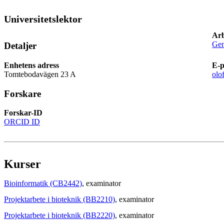
Universitetslektor
Arb
Gen
Detaljer
Enhetens adress
E-p
Tomtebodavägen 23 A
olo
Forskare
Forskar-ID
ORCID ID
Kurser
Bioinformatik (CB2442)
, examinator
Projektarbete i bioteknik (BB2210)
, examinator
Projektarbete i bioteknik (BB2220)
, examinator