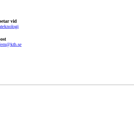
etar vid
teknologi
ost
fem@kth.se