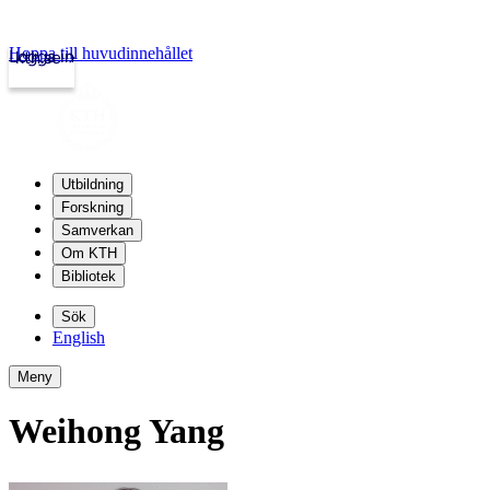
Hoppa till huvudinnehållet
Logga in
kth.se
Utbildning
Forskning
Samverkan
Om KTH
Bibliotek
Sök
English
Meny
Weihong Yang