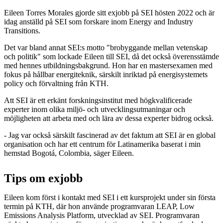
Eileen Torres Morales gjorde sitt exjobb på SEI hösten 2022 och är
idag anställd på SEI som forskare inom Energy and Industry
Transitions.
Det var bland annat SEI:s motto "brobyggande mellan vetenskap
och politik" som lockade Eileen till SEI, då det också överensstämde
med hennes utbildningsbakgrund. Hon har en mastersexamen med
fokus på hållbar energiteknik, särskilt inriktad på energisystemets
policy och förvaltning från KTH.
Att SEI är ett erkänt forskningsinstitut med högkvalificerade
experter inom olika miljö- och utvecklingsutmaningar och
möjligheten att arbeta med och lära av dessa experter bidrog också.
- Jag var också särskilt fascinerad av det faktum att SEI är en global
organisation och har ett centrum för Latinamerika baserat i min
hemstad Bogotá, Colombia, säger Eileen.
Tips om exjobb
Eileen kom först i kontakt med SEI i ett kursprojekt under sin första
termin på KTH, där hon använde programvaran LEAP, Low
Emissions Analysis Platform, utvecklad av SEI. Programvaran