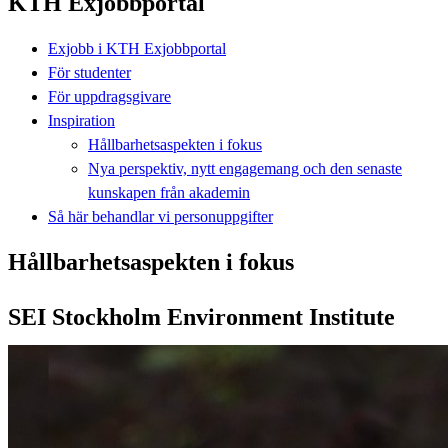
KTH Exjobbportal
Exjobb i KTH Exjobbportal
För studenter
För uppdragsgivare
Inspiration
Hållbarhetsaspekten i fokus
Nya perspektiv, nytt engagemang och den senaste
kunskapen från akademin
Så här behandlar vi personuppgifter
Hållbarhetsaspekten i fokus
SEI Stockholm Environment Institute