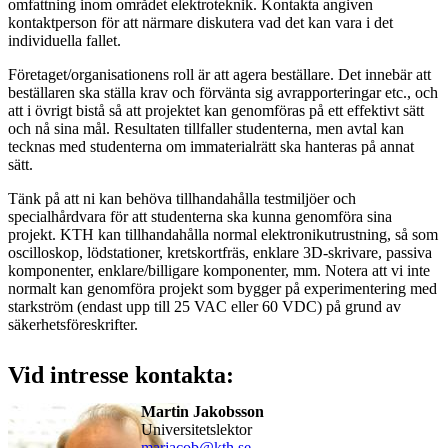
omfattning inom området elektroteknik. Kontakta angiven
kontaktperson för att närmare diskutera vad det kan vara i det
individuella fallet.
Företaget/organisationens roll är att agera beställare. Det innebär att
beställaren ska ställa krav och förvänta sig avrapporteringar etc., och
att i övrigt bistå så att projektet kan genomföras på ett effektivt sätt
och nå sina mål. Resultaten tillfaller studenterna, men avtal kan
tecknas med studenterna om immaterialrätt ska hanteras på annat
sätt.
Tänk på att ni kan behöva tillhandahålla testmiljöer och
specialhårdvara för att studenterna ska kunna genomföra sina
projekt. KTH kan tillhandahålla normal elektronikutrustning, så som
oscilloskop, lödstationer, kretskortfräs, enklare 3D-skrivare, passiva
komponenter, enklare/billigare komponenter, mm. Notera att vi inte
normalt kan genomföra projekt som bygger på experimentering med
starkström (endast upp till 25 VAC eller 60 VDC) på grund av
säkerhetsföreskrifter.
Vid intresse kontakta:
Martin Jakobsson
universitetslektor
marjacob@kth.se