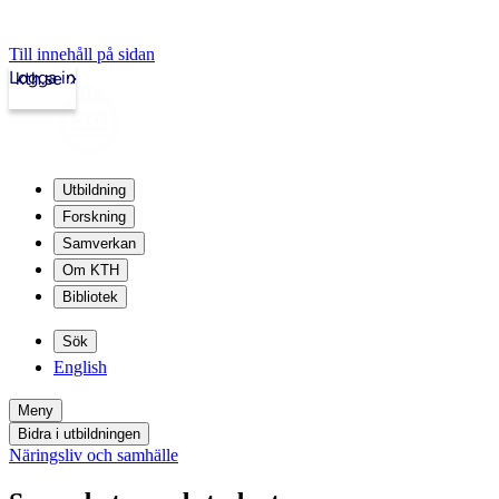
Till innehåll på sidan
Logga in
kth.se
Utbildning
Forskning
Samverkan
Om KTH
Bibliotek
Sök
English
Meny
Bidra i utbildningen
Näringsliv och samhälle