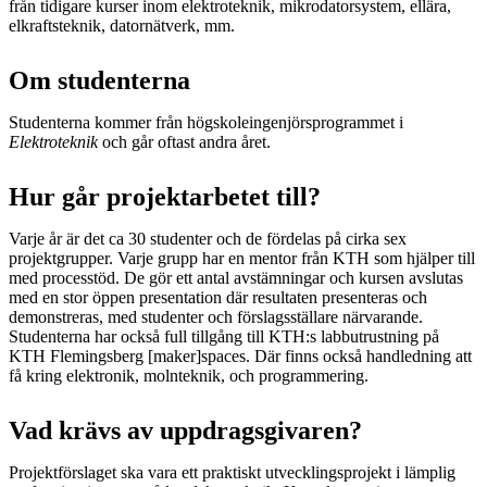
från tidigare kurser inom elektroteknik, mikrodatorsystem, ellära,
elkraftsteknik, datornätverk, mm.
Om studenterna
Studenterna kommer från högskoleingenjörsprogrammet i
Elektroteknik
och går oftast andra året.
Hur går projektarbetet till?
Varje år är det ca 30 studenter och de fördelas på cirka sex
projektgrupper. Varje grupp har en mentor från KTH som hjälper till
med processtöd. De gör ett antal avstämningar och kursen avslutas
med en stor öppen presentation där resultaten presenteras och
demonstreras, med studenter och förslagsställare närvarande.
Studenterna har också full tillgång till KTH:s labbutrustning på
KTH Flemingsberg [maker]spaces. Där finns också handledning att
få kring elektronik, molnteknik, och programmering.
Vad krävs av uppdragsgivaren?
Projektförslaget ska vara ett praktiskt utvecklingsprojekt i lämplig