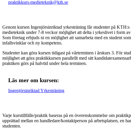
praktikkurs-medieteknik@kth.se
Genom kursen Ingenjörsinriktad yrkesträning får studenter på KTH:s 
medieteknik under 7-8 veckor möjlighet att delta i yrkeslivet i form a
Som företag erbjuds ni en möjlighet att samarbeta med en student so
infallsvinklar och ny kompetens.
Studenter kan göra kursen tidigast på vårterminen i årskurs 3. För stu
möjlighet att göra praktikkursen parallellt med sitt kandidatexamensarb
praktiken görs på halvtid under hela terminen.
Läs mer om kursen:
Ingenjörsinriktad Yrkesträning
Varje kurstillfälle/praktik baseras på en överenskommelse om praktik
upprättad mellan en handledare/kontaktperson på arbetsplatsen, en 
studenten.