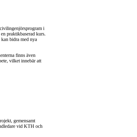
civilingenjörsprogram i
v en praktikbaserad kurs.
m kan bidra med nya
denterna finns även
ete, vilket innebär att
projekt, gemensamt
handledare vid KTH och