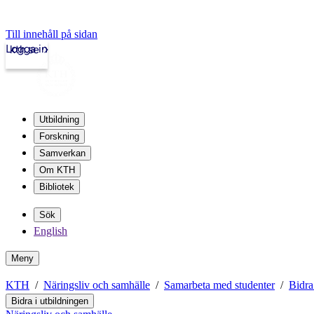
Till innehåll på sidan
Logga in
kth.se
Utbildning
Forskning
Samverkan
Om KTH
Bibliotek
Sök
English
Meny
KTH
Näringsliv och samhälle
Samarbeta med studenter
Bidra
Bidra i utbildningen