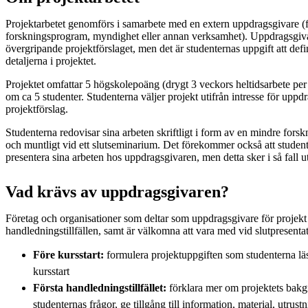
Projektarbetet genomförs i samarbete med en extern uppdragsgivare (f
forskningsprogram, myndighet eller annan verksamhet). Uppdragsgiva
övergripande projektförslaget, men det är studenternas uppgift att def
detaljerna i projektet.
Projektet omfattar 5 högskolepoäng (drygt 3 veckors heltidsarbete per
om ca 5 studenter. Studenterna väljer projekt utifrån intresse för uppd
projektförslag.
Studenterna redovisar sina arbeten skriftligt i form av en mindre fors
och muntligt vid ett slutseminarium. Det förekommer också att studente
presentera sina arbeten hos uppdragsgivaren, men detta sker i så fall u
Vad krävs av uppdragsgivaren?
Företag och organisationer som deltar som uppdragsgivare för projekt i
handledningstillfällen, samt är välkomna att vara med vid slutpresenta
Före kursstart:
formulera projektuppgiften som studenterna läs
kursstart
Första handledningstillfället:
förklara mer om projektets bakg
studenternas frågor, ge tillgång till information, material, utrust