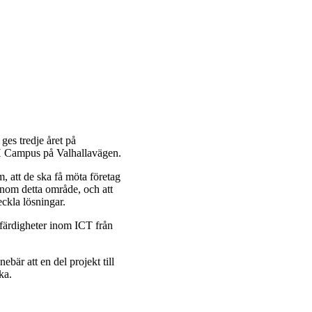
ges tredje året på
TH Campus på Valhallavägen.
, att de ska få möta företag
 inom detta område, och att
eckla lösningar.
 färdigheter inom ICT från
ebär att en del projekt till
ka.