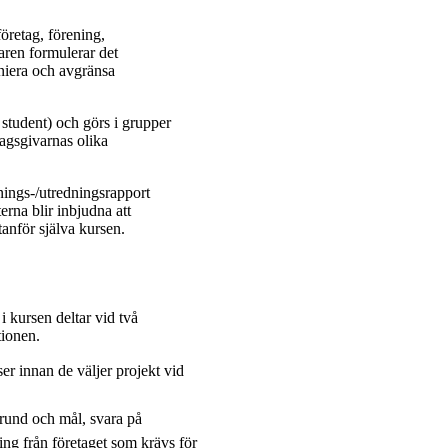
öretag, förening,
ren formulerar det
iniera och avgränsa
 student) och görs i grupper
ragsgivarnas olika
knings-/utredningsrapport
rna blir inbjudna att
tanför själva kursen.
 kursen deltar vid två
tionen.
er innan de väljer projekt vid
rund och mål, svara på
ning från företaget som krävs för