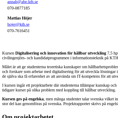
annab@abe.kth.se
070-0877185
Mattias Höjer
hojer@kth.se
070-7616451
Kursen
Digitalisering och innovation för hållbar utveckling
7,5 hp 
civilingenjörs-­ och kandidatprogrammen i informationsteknik på K
Målet är att ge studenterna teoretiska kunskaper om hållbarhetsproblem
och forskare som arbetar med digitalisering för att utveckla lösningar
de själva ska få erfarenhet av att använda sin IT-kompetens för att utv
I kursen ingår ett projektarbete där studenterna tillämpar kunskap och
tidigare kurser på olika problem med koppling till hållbar utveckling.
Kursen ges på engelska
, men många studenter talar svenska vilket inn
stor del kan genomföras på svenska. Projektrapporter skrivs på engels
Om projektarbetet