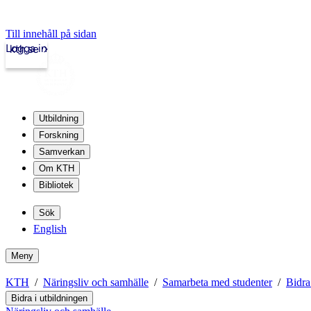
Till innehåll på sidan
Logga in
kth.se
Utbildning
Forskning
Samverkan
Om KTH
Bibliotek
Sök
English
Meny
KTH
Näringsliv och samhälle
Samarbeta med studenter
Bidra
Bidra i utbildningen