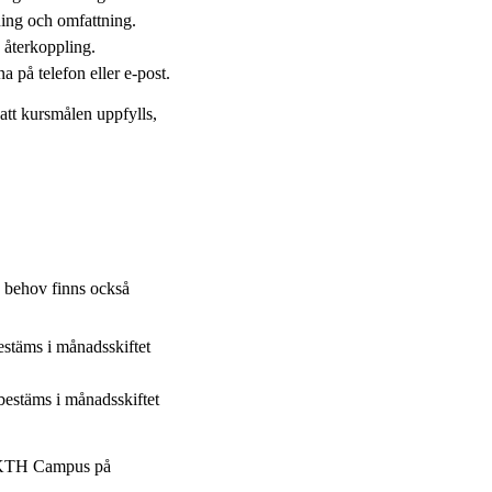
tning och omfattning.
 återkoppling.
na på telefon eller e-post.
att kursmålen uppfylls,
 behov finns också
stäms i månadsskiftet
estäms i månadsskiftet
å KTH Campus på