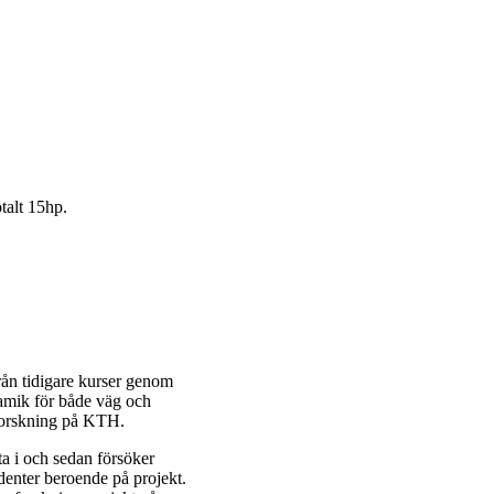
talt 15hp.
rån tidigare kurser genom
amik för både väg och
l forskning på KTH.
ta i och sedan försöker
udenter beroende på projekt.