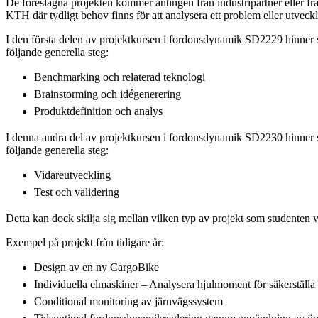
De föreslagna projekten kommer antingen från industripartner eller fr
KTH där tydligt behov finns för att analysera ett problem eller utveck
I den första delen av projektkursen i fordonsdynamik SD2229 hinner 
följande generella steg:
Benchmarking och relaterad teknologi
Brainstorming och idégenerering
Produktdefinition och analys
I denna andra del av projektkursen i fordonsdynamik SD2230 hinner 
följande generella steg:
Vidareutveckling
Test och validering
Detta kan dock skilja sig mellan vilken typ av projekt som studenten v
Exempel på projekt från tidigare år:
Design av en ny CargoBike
Individuella elmaskiner – Analysera hjulmoment för säkerställa
Conditional monitoring av järnvägssystem