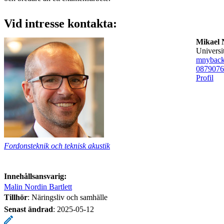
Vid intresse kontakta:
Mikael 
universi
mnyback
08790
76
Profil
Fordonsteknik och teknisk akustik
Innehållsansvarig:
Malin Nordin Bartlett
Tillhör
: Näringsliv och samhälle
Senast ändrad
:
2025-05-12