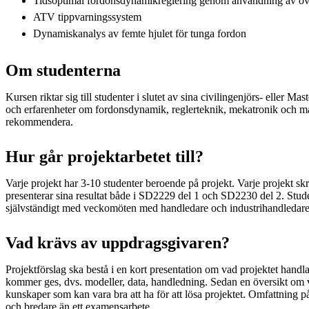
Tidsoptimal fordonsdynamikreglering genom användning av öv
ATV tippvarningssystem
Dynamiskanalys av femte hjulet för tunga fordon
Om studenterna
Kursen riktar sig till studenter i slutet av sina civilingenjörs- eller Mas
och erfarenheter om fordonsdynamik, reglerteknik, mekatronik och ma
rekommendera.
Hur går projektarbetet till?
Varje projekt har 3-10 studenter beroende på projekt. Varje projekt sk
presenterar sina resultat både i SD2229 del 1 och SD2230 del 2. Stud
självständigt med veckomöten med handledare och industrihandledare n
Vad krävs av uppdragsgivaren?
Projektförslag ska bestå i en kort presentation om vad projektet handl
kommer ges, dvs. modeller, data, handledning. Sedan en översikt om
kunskaper som kan vara bra att ha för att lösa projektet. Omfattning på 
och bredare än ett examensarbete.