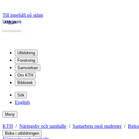
Till innehåll på sidan
Logga in
kth.se
Utbildning
Forskning
Samverkan
Om KTH
Bibliotek
Sök
English
Meny
KTH
Näringsliv och samhälle
Samarbeta med studenter
Bidra
Bidra i utbildningen