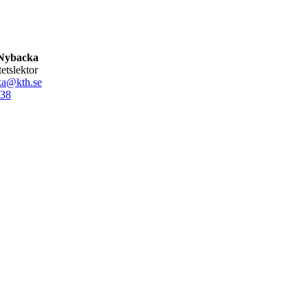
Nybacka
tetslektor
a@kth.se
38