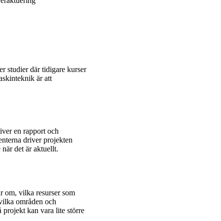
eraktuering
ter studier där tidigare kurser
skinteknik är att
river en rapport och
enterna driver projekten
är det är aktuellt.
ar om, vilka resurser som
 vilka områden och
projekt kan vara lite större