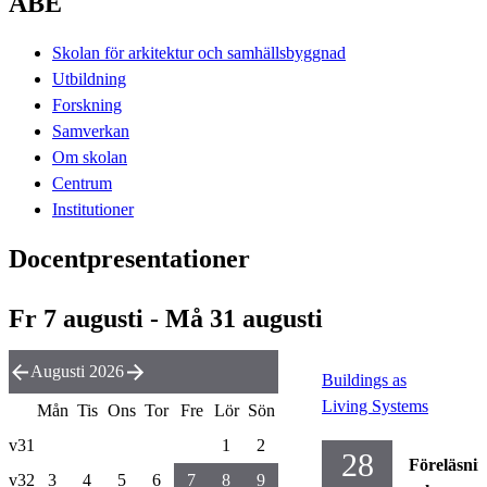
ABE
Skolan för arkitektur och samhällsbyggnad
Utbildning
Forskning
Samverkan
Om skolan
Centrum
Institutioner
Docentpresentationer
Fr 7 augusti - Må 31 augusti
Augusti 2026
Buildings as
Living Systems
Mån
Tis
Ons
Tor
Fre
Lör
Sön
v31
1
2
28
Föreläsni
v32
3
4
5
6
7
8
9