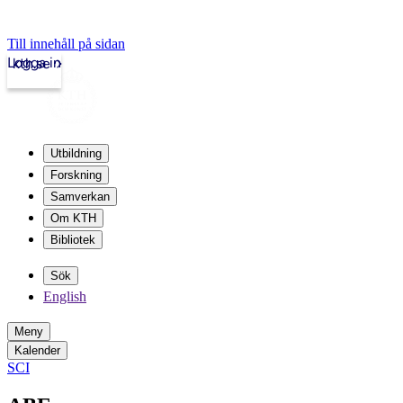
Till innehåll på sidan
Logga in
kth.se
Utbildning
Forskning
Samverkan
Om KTH
Bibliotek
Sök
English
Meny
Kalender
SCI