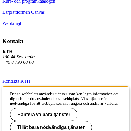
Kurs- och programkatalogen
Lärplattformen Canvas
Webbmejl
Kontakt
KTH
100 44 Stockholm
+46 8 790 60 00
Kontakta KTH
Jobba på KTH
Denna webbplats använder tjänster som kan lagra information om
dig och hur du använder denna webbplats. Vissa tjänster är
Press och media
nödvändiga för att webbplatsen ska fungera och andra är valbara.
Faktura och betalning KTH
Hantera valbara tjänster
Om KTH:s webbplatser
Tillåt bara nödvändiga tjänster