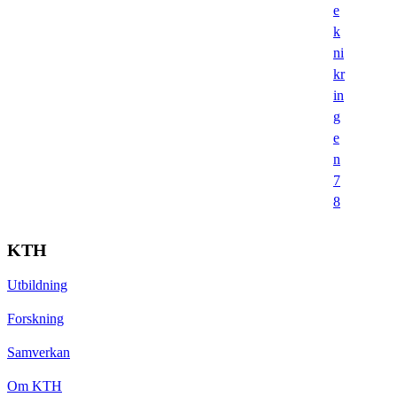
e
k
ni
kr
in
g
e
n
7
8
KTH
Utbildning
Forskning
Samverkan
Om KTH