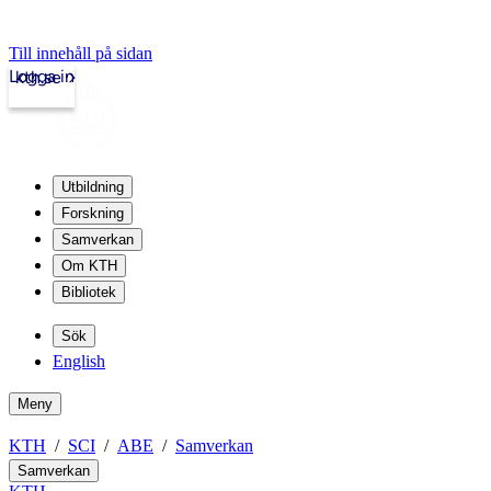
Till innehåll på sidan
Logga in
kth.se
Utbildning
Forskning
Samverkan
Om KTH
Bibliotek
Sök
English
Meny
KTH
SCI
ABE
Samverkan
Samverkan