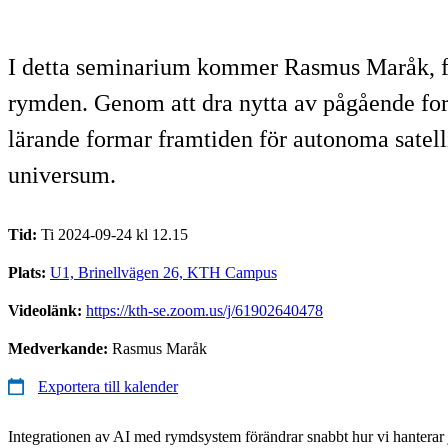
I detta seminarium kommer Rasmus Maråk, for
rymden. Genom att dra nytta av pågående for
lärande formar framtiden för autonoma satelli
universum.
Tid:
Ti 2024-09-24 kl 12.15
Plats:
U1, Brinellvägen 26, KTH Campus
Videolänk:
https://kth-se.zoom.us/j/61902640478
Medverkande:
Rasmus Maråk
Exportera till kalender
Integrationen av AI med rymdsystem förändrar snabbt hur vi hanterar