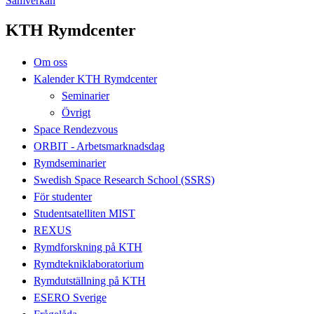
Samverkan
KTH Rymdcenter
Om oss
Kalender KTH Rymdcenter
Seminarier
Övrigt
Space Rendezvous
ORBIT - Arbetsmarknadsdag
Rymdseminarier
Swedish Space Research School (SSRS)
För studenter
Studentsatelliten MIST
REXUS
Rymdforskning på KTH
Rymdtekniklaboratorium
Rymdutställning på KTH
ESERO Sverige