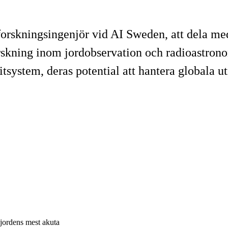
skningsingenjör vid AI Sweden, att dela med 
skning inom jordobservation och radioastronom
tsystem, deras potential att hantera globala u
 jordens mest akuta