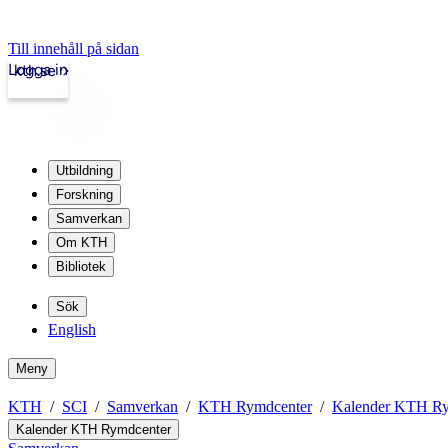
Till innehåll på sidan
Logga in
kth.se
Utbildning
Forskning
Samverkan
Om KTH
Bibliotek
Sök
English
Meny
KTH
SCI
Samverkan
KTH Rymdcenter
Kalender KTH Ry
Kalender KTH Rymdcenter