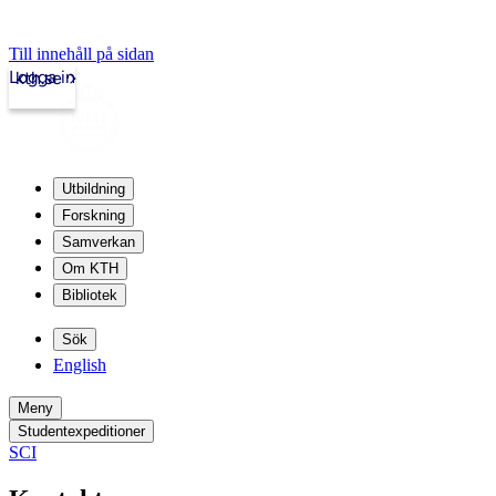
Till innehåll på sidan
Logga in
kth.se
Utbildning
Forskning
Samverkan
Om KTH
Bibliotek
Sök
English
Meny
Studentexpeditioner
SCI