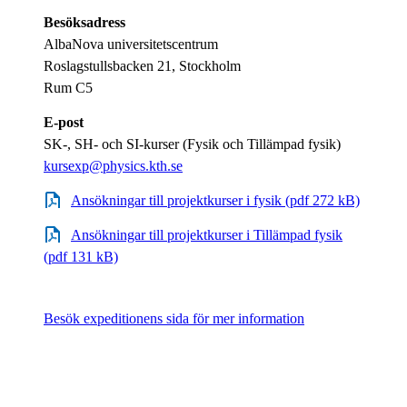
Besöksadress
AlbaNova universitetscentrum
Roslagstullsbacken 21, Stockholm
Rum C5
E-post
SK-, SH- och SI-kurser (Fysik och Tillämpad fysik)
kursexp@physics.kth.se
Ansökningar till projektkurser i fysik (pdf 272 kB)
Ansökningar till projektkurser i Tillämpad fysik
(pdf 131 kB)
Besök expeditionens sida för mer information