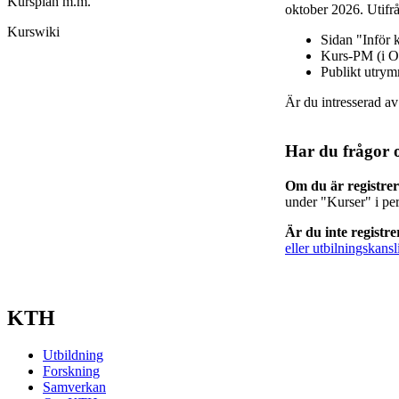
Kursplan m.m.
oktober 2026. Utifrå
Kurswiki
Sidan "Inför 
Kurs-PM (i O
Publikt utry
Är du intresserad a
Har du frågor 
Om du är registre
under "Kurser" i pe
Är du inte registr
eller utbilningskansl
KTH
Utbildning
Forskning
Samverkan