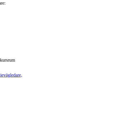
are:
t kursrum
dievägledare,