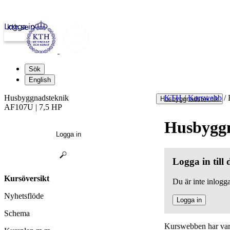
Logga in
kth.se
Sök
English
Husbyggnadsteknik
KTH
/
Kurswebb
/
H
Husbyggnadsteknik
AF107U | 7,5 HP
Husbygg
Logga in
Logga in till
Kursöversikt
Du är inte inlogga
Nyhetsflöde
Logga in
Schema
Kurswebben har varit