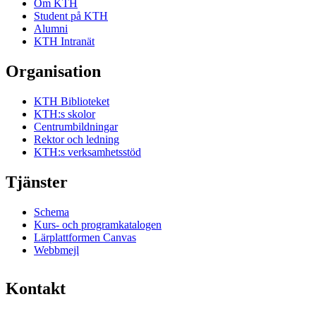
Om KTH
Student på KTH
Alumni
KTH Intranät
Organisation
KTH Biblioteket
KTH:s skolor
Centrumbildningar
Rektor och ledning
KTH:s verksamhetsstöd
Tjänster
Schema
Kurs- och programkatalogen
Lärplattformen Canvas
Webbmejl
Kontakt