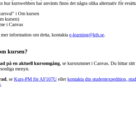
n hur kurswebben har använts finns det några olika alternativ för ersätt
kursval" i Om kursen
m kursen)
mme i Canvas
v mer information om detta, kontakta
e-learning@kth.se
.
om kursen?
rad på en aktuell kursomgång
, se kursrummet i Canvas. Du hittar rät
rsonliga menyn.
erad
, se
Kurs-PM för AF107U
eller
kontakta din studentexpedition, stu
i
.