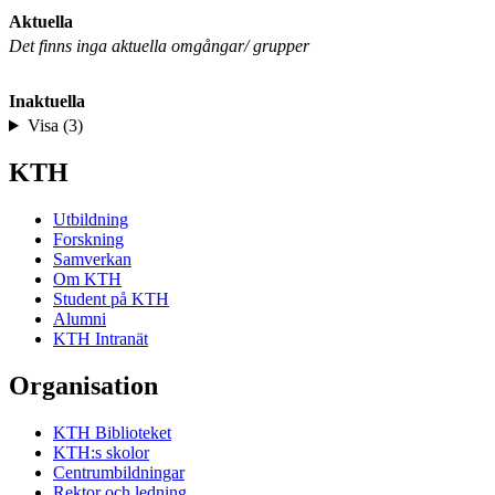
Aktuella
Det finns inga aktuella omgångar/ grupper
Inaktuella
Visa (3)
KTH
Utbildning
Forskning
Samverkan
Om KTH
Student på KTH
Alumni
KTH Intranät
Organisation
KTH Biblioteket
KTH:s skolor
Centrumbildningar
Rektor och ledning