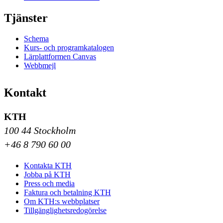
Tjänster
Schema
Kurs- och programkatalogen
Lärplattformen Canvas
Webbmejl
Kontakt
KTH
100 44 Stockholm
+46 8 790 60 00
Kontakta KTH
Jobba på KTH
Press och media
Faktura och betalning KTH
Om KTH:s webbplatser
Tillgänglighetsredogörelse