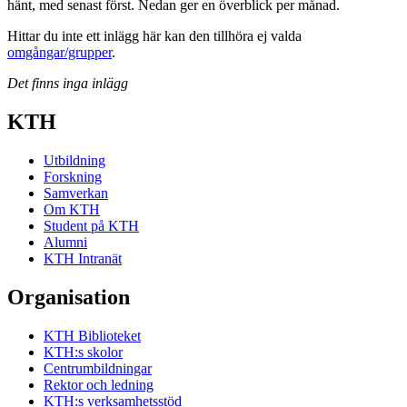
hänt, med senast först. Nedan ger en överblick per månad.
Hittar du inte ett inlägg här kan den tillhöra ej valda
omgångar/grupper
.
Det finns inga inlägg
KTH
Utbildning
Forskning
Samverkan
Om KTH
Student på KTH
Alumni
KTH Intranät
Organisation
KTH Biblioteket
KTH:s skolor
Centrumbildningar
Rektor och ledning
KTH:s verksamhetsstöd