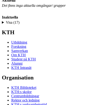
Aktuella
Det finns inga aktuella omgångar/ grupper
Inaktuella
Visa (17)
KTH
Utbildning
Forskning
Samverkan
Om KTH
Student på KTH
Alumni
KTH Intranät
Organisation
KTH Biblioteket
KTH:s skolor
Centrumbildningar
Rektor och ledning
KTH:s verksamhetsstöd