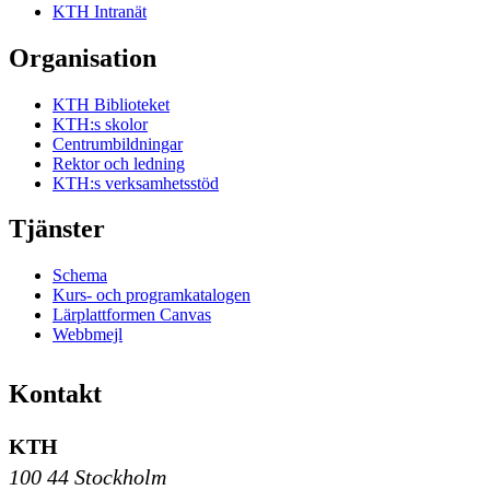
KTH Intranät
Organisation
KTH Biblioteket
KTH:s skolor
Centrumbildningar
Rektor och ledning
KTH:s verksamhetsstöd
Tjänster
Schema
Kurs- och programkatalogen
Lärplattformen Canvas
Webbmejl
Kontakt
KTH
100 44 Stockholm