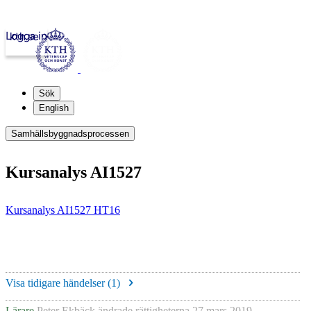
Logga in
kth.se
Sök
English
Samhällsbyggnadsprocessen
Kursanalys AI1527
Kursanalys AI1527 HT16
Visa tidigare händelser (
1
)
Lärare
Peter Ekbäck
ändrade rättigheterna
27 mars 2019