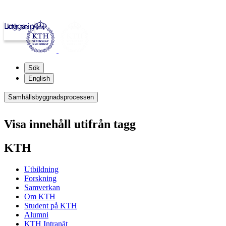
Logga in
kth.se
Sök
English
Samhällsbyggnadsprocessen
Visa innehåll utifrån tagg
KTH
Utbildning
Forskning
Samverkan
Om KTH
Student på KTH
Alumni
KTH Intranät