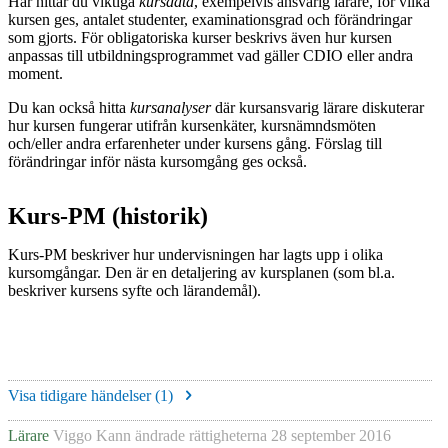
Här hittar du viktiga
kursdata
, exempelvis ansvarig lärare, för vilka
kursen ges, antalet studenter, examinationsgrad och förändringar
som gjorts. För obligatoriska kurser beskrivs även hur kursen
anpassas till utbildningsprogrammet vad gäller CDIO eller andra
moment.
Du kan också hitta
kursanalyser
där kursansvarig lärare diskuterar
hur kursen fungerar utifrån kursenkäter, kursnämndsmöten
och/eller andra erfarenheter under kursens gång. Förslag till
förändringar inför nästa kursomgång ges också.
Kurs-PM (historik)
Kurs-PM beskriver hur undervisningen har lagts upp i olika
kursomgångar. Den är en detaljering av kursplanen (som bl.a.
beskriver kursens syfte och lärandemål).
Visa tidigare händelser (
1
)
Lärare
Viggo Kann
ändrade rättigheterna
28 september 2016