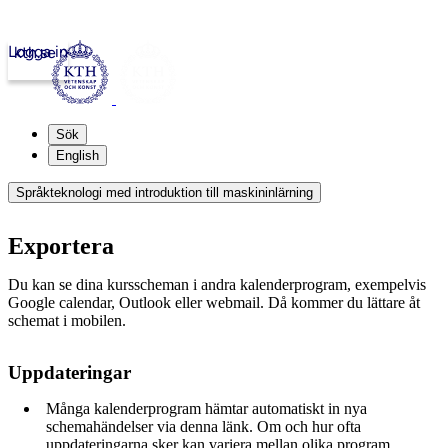
Logga in
kth.se
Sök
English
Språkteknologi med introduktion till maskininlärning
Exportera
Du kan se dina kursscheman i andra kalenderprogram, exempelvis
Google calendar, Outlook eller webmail. Då kommer du lättare åt
schemat i mobilen.
Uppdateringar
Många kalenderprogram hämtar automatiskt in nya
schemahändelser via denna länk. Om och hur ofta
uppdateringarna sker kan variera mellan olika program.