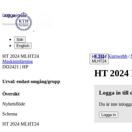
Logga in
kth.se
Sök
English
HT 2024 MLHT24
KTH
/
Kurswebb
/
HT 2024
Maskininlärning
MLHT24
DD2421 | HP
HT 2024
Urval: endast omgång/grupp
Logga in till
Översikt
Nyhetsflöde
Du är inte inlogga
Schema
Logga in
HT 2024 MLHT24