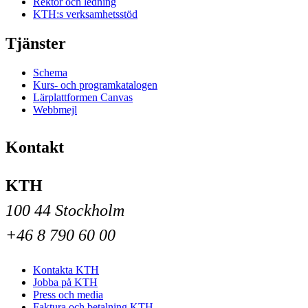
Rektor och ledning
KTH:s verksamhetsstöd
Tjänster
Schema
Kurs- och programkatalogen
Lärplattformen Canvas
Webbmejl
Kontakt
KTH
100 44 Stockholm
+46 8 790 60 00
Kontakta KTH
Jobba på KTH
Press och media
Faktura och betalning KTH