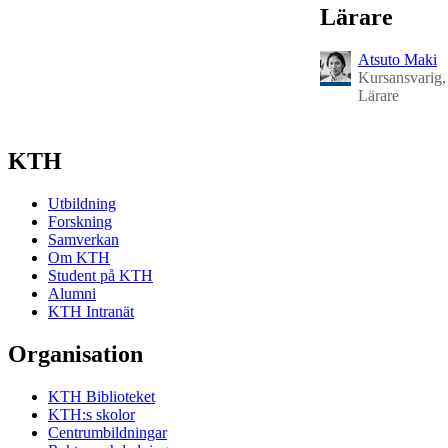
Lärare
Atsuto Maki
Kursansvarig,
Lärare
KTH
Utbildning
Forskning
Samverkan
Om KTH
Student på KTH
Alumni
KTH Intranät
Organisation
KTH Biblioteket
KTH:s skolor
Centrumbildningar