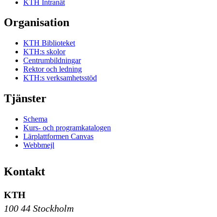
KTH Intranät
Organisation
KTH Biblioteket
KTH:s skolor
Centrumbildningar
Rektor och ledning
KTH:s verksamhetsstöd
Tjänster
Schema
Kurs- och programkatalogen
Lärplattformen Canvas
Webbmejl
Kontakt
KTH
100 44 Stockholm