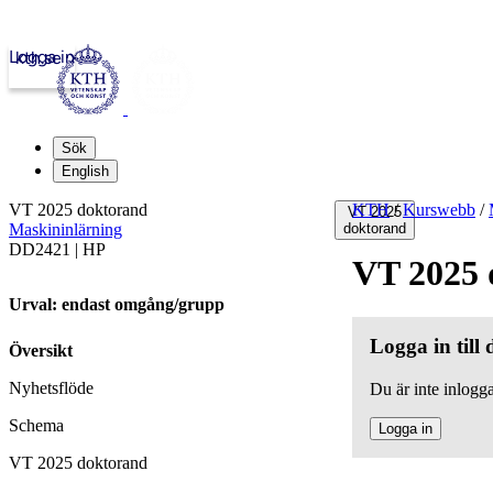
Logga in
kth.se
Sök
English
VT 2025 doktorand
KTH
/
Kurswebb
/
VT 2025
Maskininlärning
doktorand
DD2421 | HP
VT 2025 
Urval: endast omgång/grupp
Logga in till
Översikt
Nyhetsflöde
Du är inte inlogga
Schema
Logga in
VT 2025 doktorand