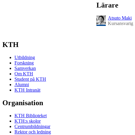
Lärare
Atsuto Maki
Kursansvarig
KTH
Utbildning
Forskning
Samverkan
Om KTH
Student på KTH
Alumni
KTH Intranät
Organisation
KTH Biblioteket
KTH:s skolor
Centrumbildningar
Rektor och ledning