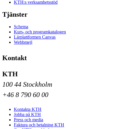
KTH:s verksamhetsstöd
Tjänster
Schema
Kurs- och programkatalogen
Lärplattformen Canvas
Webbmejl
Kontakt
KTH
100 44 Stockholm
+46 8 790 60 00
Kontakta KTH
Jobba på KTH
Press och media
Faktura och betalning KTH